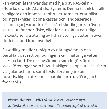
kan vatten återanvändas med hjälp av RAS-teknik 
(Recirkulerande Akvatiska System). Denna teknik blir allt 
vanligare och inom vattenbruket kompletterar olika 
odlingstekniker (öppna kassar och landbaserade 
fiskodlingar) varandra. Fisk från fiskodlingar kan även 
sättas ut för sportfiske, eller för att stärka naturliga 
fiskbestånd. Utsättning av fisk i naturliga vatten kräver 
dock tillstånd från myndighet.
Fiskodling medför utsläpp av näringsämnen och 
partiklar, oavsett om odlingen sker i naturliga vatten 
eller på land. De näringsämnen som frigörs är dels 
kväveföreningar som huvudsakligen släpps ut i löst form 
via gälar och urin, samt fosforföreningar som 
huvudsakligen återfinns i partikelform (avföring och 
foderspill).
Visste du att... tillstånd krävs?
 När ett nytt 
vattenbruk startas eller när tillståndet löpt ut och ska 