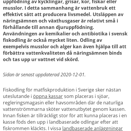
uppfödning av kycklingar, grisar, kor, fiskar eller 
musslor. I detta sammanhang är vattenbruk ett 
effektivt sätt att producera livsmedel. Utsläppen av 
näringsämnen och växthusgaser är relativt små i 
förhållande till annan djuruppfödning. 
Användningen av kemikalier och antibiotika i svensk 
fiskodling är också mycket liten. Odling av 
exempelvis musslor och alger kan även hjälpa till att 
förbättra vattenkvaliteten då näringsämnen binds 
och tas upp ur vattnet vid skörd. 
Sidan är senast uppdaterad 2020-12-01.
Fiskodling för matfiskproduktion i Sverige sker nästan 
uteslutande i 
öppna kassar
 som placeras i sjöar, 
regleringsmagasin eller havsområden där de naturliga 
vattenströmmarna sköter vattenutbytet genom kassen. 
Innan fisken är tillräckligt stor för att kunna placeras i en 
kasse föds den upp i landbaserade odlingar efter att 
fiskrommen kläckts. I vissa 
landbaserade anläggningar