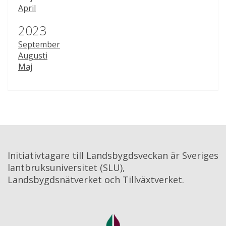
April
År:
2023
September
Augusti
Maj
Initiativtagare till Landsbygdsveckan är Sveriges 
lantbruksuniversitet (SLU), 
Landsbygdsnätverket och Tillväxtverket.