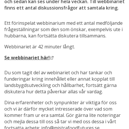
och sedan kan ses under hela veckan. Till webbinariet 
finns ett antal diskussionsfrågor att samtala kring.
Ett förinspelat webbinarium med ett antal medföljande 
frågeställningar som den som önskar, exempelvis ute i 
hubbarna, kan fortsätta diskutera tillsammans.
Webbinariet är 42 minuter långt.
Länk till annan webbplats.
Se webbinariet här!
Du som tagit del av webinariet och har tankar och 
funderingar kring innehållet eller annat kopplat till 
landsbygdsutveckling och hållbarhet, fortsätt gärna 
diskutera hur detta påverkar allas vår vardag.
Dina erfarenheter och synpunkter är viktiga för oss 
och vi är därför mycket intresserade över vad som 
kommer fram ur era samtal. Gör gärna lite noteringar 
och mejla dessa till oss så tar vi med oss dessa i vårt 
fortsatta arbete: 
info@mistrafoodfutures.se