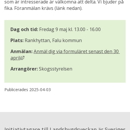
som är intresserade är välkomna att delta. Vi bjuder på 
fika. Föranmälan krävs (länk nedan).
Dag och tid:
 Fredag 9 maj kl. 13.00 - 16.00
Plats:
 Rankhyttan, Falu kommun
Anmälan: 
Anmäl dig via formuläret senast den 30 
Länk till annan webbplats, öppnas i nytt fönster.
april
Arrangörer:
 Skogsstyrelsen
Publicerades 
2025-04-03
Initiativtagare till Landsbygdsveckan är Sveriges 