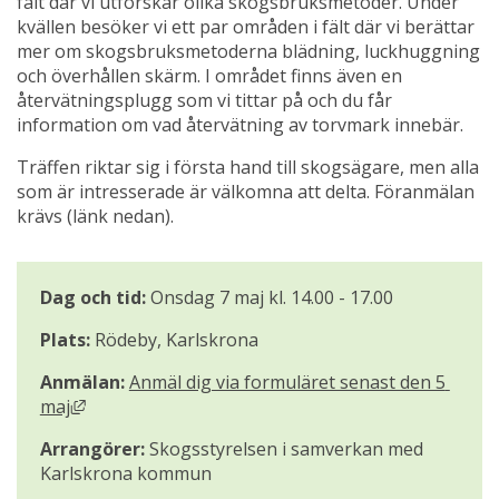
fält där vi utforskar olika skogsbruksmetoder. Under 
kvällen besöker vi ett par områden i fält där vi berättar 
mer om skogsbruksmetoderna blädning, luckhuggning 
och överhållen skärm. I området finns även en 
återvätningsplugg som vi tittar på och du får 
information om vad återvätning av torvmark innebär.
Träffen riktar sig i första hand till skogsägare, men alla 
som är intresserade är välkomna att delta. Föranmälan 
krävs (länk nedan).
Dag och tid:
 Onsdag 7 maj kl. 14.00 - 17.00
Plats:
 Rödeby, Karlskrona
Anmälan: 
Anmäl dig via formuläret senast den 5 
Länk till annan webbplats, öppnas i nytt fönster.
maj
Arrangörer:
 Skogsstyrelsen i samverkan med 
Karlskrona kommun