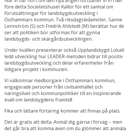
När vi har hört om den nya ängen fortsätter vi in i det 
före detta Societetshuset Källör för ett samtal om 
förutsättningar för landsbygdsutveckling i 
Östhammars kommun. Två riksdagsledamöter, Sanne 
Lennström (S) och Fredrik Ahlstedt (M) berättar hur de 
ser att politiken bör utformas för att gynna 
landsbygds- och skärgårdsutvecklingen.
Under kvällen presenterar också Upplandsbygd Lokalt 
ledd utveckling hur LEADER-metoden bidrar till positiv 
landsbygdsutveckling och delar erfarenheter från 
tidigare projekt i kommunen.
Vi välkomnar medborgare i Östhammars kommun, 
engagerade personer från civilsamhället och 
näringslivet och kommunpolitiker till en inspirerande 
kväll om landsbygdens framtid!
Fika och lättare förtäring kommer att finnas på plats.
Det är gratis att delta. Anmäl dig gärna i förväg – men 
det går bra att komma även om du glömmer att anmäla 