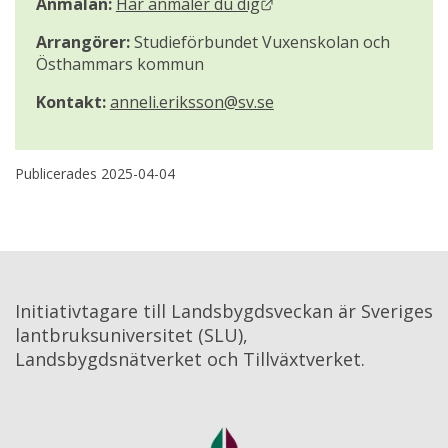
Länk till annan webbpla
Anmälan: 
Här anmäler du dig
Arrangörer:
 Studieförbundet Vuxenskolan och 
Östhammars kommun
Kontakt:
anneli.eriksson@sv.se
Publicerades 
2025-04-04
Initiativtagare till Landsbygdsveckan är Sveriges 
lantbruksuniversitet (SLU), 
Landsbygdsnätverket och Tillväxtverket.