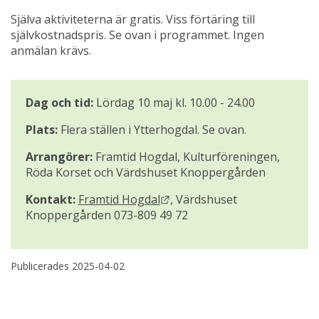
Själva aktiviteterna är gratis. Viss förtäring till 
självkostnadspris. Se ovan i programmet. Ingen 
anmälan krävs.
Dag och tid:
 Lördag 10 maj kl. 10.00 - 24.00
Plats:
 Flera ställen i Ytterhogdal. Se ovan.
Arrangörer:
 Framtid Hogdal, Kulturföreningen, 
Röda Korset och Värdshuset Knoppergården
Länk till annan webbplats.
Kontakt:
Framtid Hogdal
, Värdshuset 
Knoppergården 073-809 49 72
Publicerades 
2025-04-02