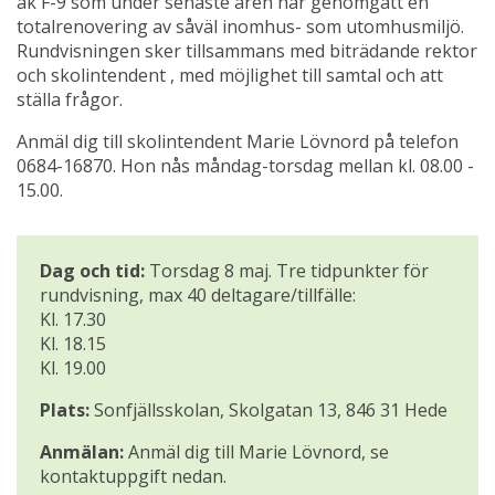
åk F-9 som under senaste åren har genomgått en 
totalrenovering av såväl inomhus- som utomhusmiljö. 
Rundvisningen sker tillsammans med biträdande rektor 
och skolintendent , med möjlighet till samtal och att 
ställa frågor.
Anmäl dig till skolintendent Marie Lövnord på telefon 
0684-16870. Hon nås måndag-torsdag mellan kl. 08.00 - 
15.00.
Dag och tid:
 Torsdag 8 maj. Tre tidpunkter för 
rundvisning, max 40 deltagare/tillfälle:
Kl. 17.30
Kl. 18.15
Kl. 19.00
Plats:
 Sonfjällsskolan, Skolgatan 13, 846 31 Hede
Anmälan:
 Anmäl dig till Marie Lövnord, se 
kontaktuppgift nedan.