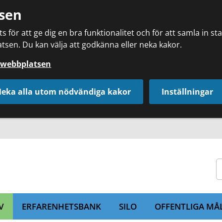
sen
 för att ge dig en bra funktionalitet och för att samla in s
tsen. Du kan välja att godkänna eller neka kakor.
å webbplatsen
eka alla utom nödvändiga kakor
Inställningar
V
ERFARENHETSBANK
SILO
OFFENTLIGA MÅ