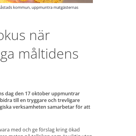
f i Båstads kommun, uppmuntra matgästernas
okus när 
iga måltidens 
ens dag den 17 oktober uppmuntrar 
ra till en tryggare och trevligare 
iska verksamheten samarbetar för att 
å vara med och ge förslag kring ökad 