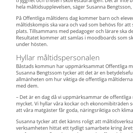
trygghet och trivsel i skolrestaurangen. Det är inte b
hela måltidsupplevelsen, säger Susanna Bengtsson,
På Offentliga måltidens dag kommer barn och elever f
måltidskompis ska vara och vad som behövs för att 
plats. Tillsammans med pedagoger och lärare ska de 
Resultatet kommer att samlas i moodboards som sk
under hösten.
Hyllar måltidspersonalen
Båstads kommun har uppmärksammat Offentliga målt
Susanna Bengtssom tycker att det är en betydelsefull 
allmänheten om hur viktiga de offentliga måltidern
med dem.
– Det är en dag då vi uppmärksammar de offentlig
mycket. Vi hyllar våra kockar och ekonomibiträden so
att våra matgäster får goda, näringsriktiga och klim
Susanna tycker att det känns roligt att måltidsver
verksamheten hittat ett tydligt samarbete kring året