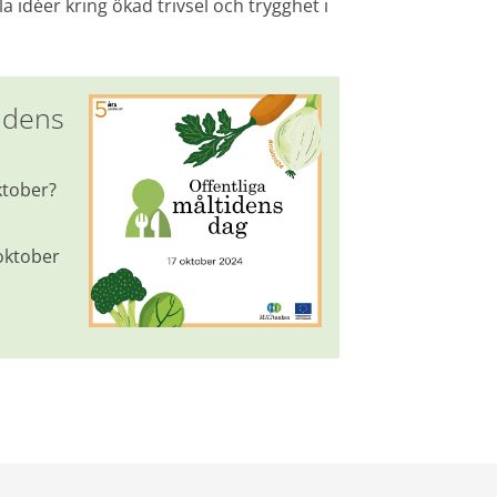
a idéer kring ökad trivsel och trygghet i 
idens 
tober? 
ktober 