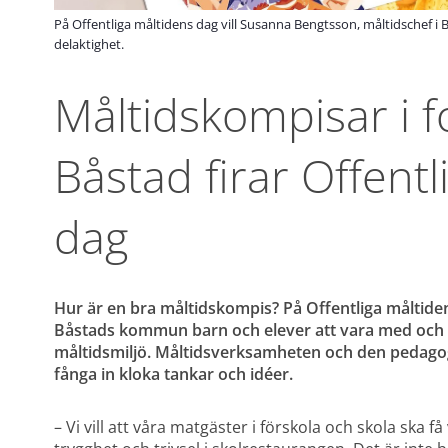
På Offentliga måltidens dag vill Susanna Bengtsson, måltidsche
delaktighet.
Måltidskompisar i f
Båstad firar Offentl
dag
Hur är en bra måltidskompis? På Offentliga måltid
Båstads kommun barn och elever att vara med och bid
måltidsmiljö. Måltidsverksamheten och den pedagog
fånga in kloka tankar och idéer.
– Vi vill att våra matgäster i förskola och skola ska f