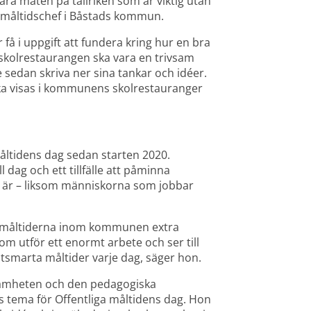
ara maten på tallriken som är viktig utan 
 måltidschef i Båstads kommun.
å i uppgift att fundera kring hur en bra 
skolrestaurangen ska vara en trivsam 
sedan skriva ner sina tankar och idéer. 
a visas i kommunens skolrestauranger 
idens dag sedan starten 2020. 
dag och ett tillfälle att påminna 
a är – liksom människorna som jobbar 
a måltiderna inom kommunen extra 
m utför ett enormt arbete och ser till 
atsmarta måltider varje dag, säger hon.
ksamheten och den pedagogiska 
s tema för Offentliga måltidens dag. Hon 