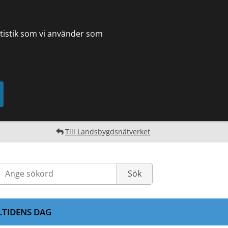
tatistik som vi använder som
Till Landsbygdsnätverket
LTIDENS DAG