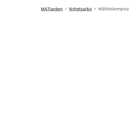
MATtanken
Nyhetsarkiv
Måltidskompisar