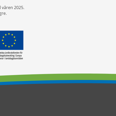
l våren 2025.
gre.