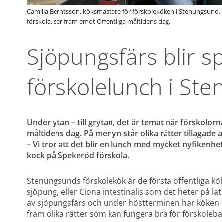
Camilla Berntsson, köksmästare för förskoleköken i Stenungsund
förskola, ser fram emot Offentliga måltidens dag.
Sjöpungsfärs blir 
förskolelunch i St
Under ytan – till grytan, det är temat när förskolorn
måltidens dag. På menyn står olika rätter tillagade 
– Vi tror att det blir en lunch med mycket nyfikenhe
kock på Spekeröd förskola.
Stenungsunds förskolekök är de första offentliga kö
sjöpung, eller Ciona intestinalis som det heter på la
av sjöpungsfärs och under höstterminen har köken o
fram olika rätter som kan fungera bra för förskoleba