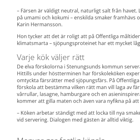
– Färsen är väldigt neutral, naturligt salt från havet.
på umami och kokumi – enskilda smaker framhävs och
Karin Hermansson.
Hon tycker att det är roligt att på Offentliga måltide
klimatsmarta – sjöpungsproteinet har ett mycket låg
Varje kök väljer rätt
De elva förskolorna i Stenungsunds kommun serverar 
Hittills under höstterminen har förskoleköken experi
omtyckta färsrätter med sjöpungsfärs. På Offentliga m
förskola att bestämma vilken rätt man vill laga av fä
vårrullar, lasagne, hamburgare och en asieninspirera
kommer att gilla maten och även vara nyfikna på att 
– Köken arbetar ständigt med att locka till nya sm
vid servering. Dialogen med gästen är alltid viktig. 