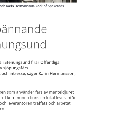
, och Karin Hermansson, kock på Spekeröds
spännande 
enungsund
a i Stenungsund firar Offentliga 
av sjöpungsfärs.
t och intresse, säger Karin Hermansson, 
ken som använder färs av manteldjuret 
tin. I kommunen finns en lokal leverantör 
ch leverantören träffats och arbetat 
rn.