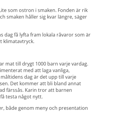
 Lite som ostron i smaken. Fonden är rik 
 smaken håller sig kvar längre, säger 
ns dag få lyfta fram lokala råvaror som är 
t klimatavtryck.
mat till drygt 1000 barn varje vardag. 
menterat med att laga vanliga, 
åltidens dag är det upp till varje 
rsen. Det kommer att bli bland annat 
d färssås. Karin tror att barnen 
få testa något nytt.
aker, både genom meny och presentation 