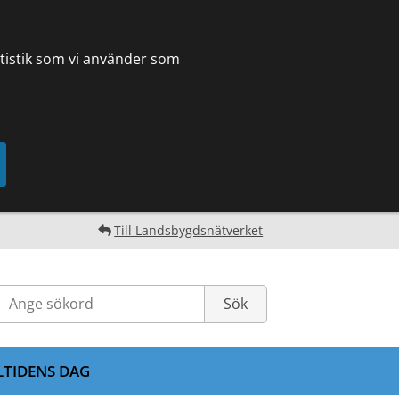
tatistik som vi använder som
Till Landsbygdsnätverket
LTIDENS DAG