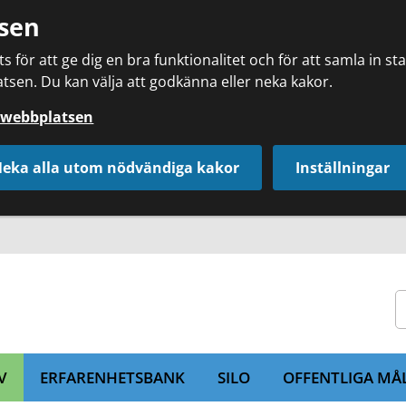
sen
 för att ge dig en bra funktionalitet och för att samla in s
tsen. Du kan välja att godkänna eller neka kakor.
å webbplatsen
eka alla utom nödvändiga kakor
Inställningar
V
ERFARENHETSBANK
SILO
OFFENTLIGA MÅ