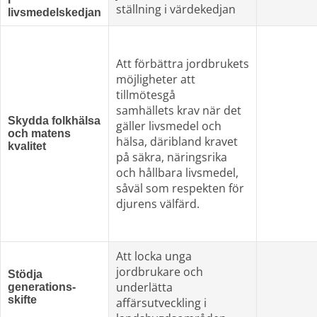
ställning i värdekedjan
livsmedelskedjan
Att förbättra jordbrukets
möjligheter att 
tillmötesgå
samhällets krav när det 
Skydda folkhälsa
gäller livsmedel och 
och matens 
hälsa, däribland kravet 
kvalitet
på säkra, näringsrika 
och hållbara livsmedel, 
såväl som respekten för 
djurens välfärd.
Att locka unga 
jordbrukare och
Stödja 
underlätta 
generations-
skifte
affärsutveckling i