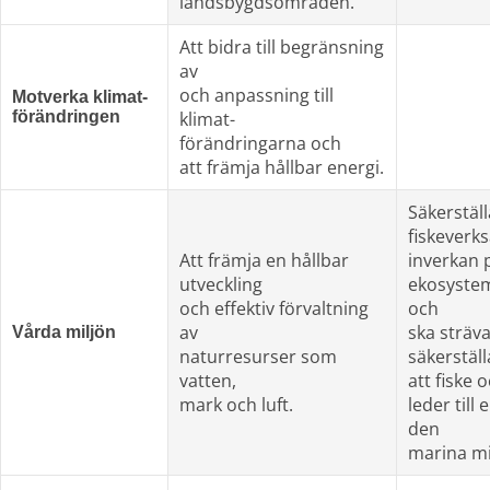
landsbygdsområden.
Att bidra till begränsning 
av
och anpassning till 
Motverka klimat-
förändringen
klimat-
förändringarna och
att främja hållbar energi.
Säkerställ
fiskeverk
Att främja en hållbar 
inverkan 
utveckling
ekosystem
och effektiv förvaltning 
och
av
ska sträva 
Vårda miljön
naturresurser som 
säkerställ
vatten,
att fiske 
mark och luft.
leder till
den
marina mi