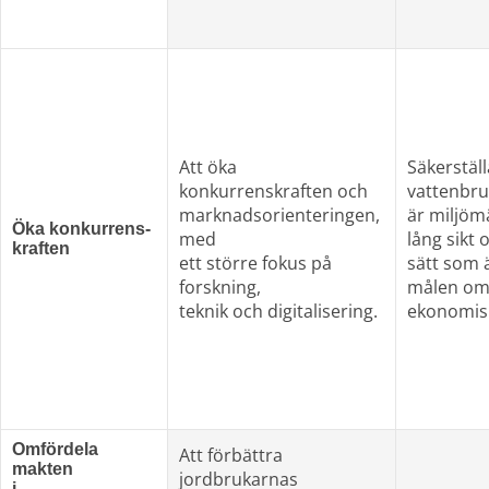
Att öka 
Säkerställ
konkurrenskraften och
vattenbr
marknadsorienteringen, 
är miljöm
Öka konkurrens-
med
lång sikt 
kraften
ett större fokus på 
sätt som ä
forskning,
målen om 
teknik och digitalisering.
ekonomis
Omfördela 
Att förbättra 
makten
jordbrukarnas
i 