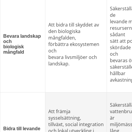
Säkerställ
de
levande m
Att bidra till skyddet av
resurserna
den biologiska 
sådant
Bevara landskap 
mångfalden,
sätt att 
och
förbättra ekosystemen 
biologisk 
skördade ar
och
mångfald
och
bevara livsmiljöer och 
bevaras ö
landskap.
säkerställ
hållbar
avkastnin
Säkerställ
Att främja 
vattenbru
sysselsättning,
är
tillväxt, social integration
miljömässi
Bidra till levande
och lokal utveckling i
lång