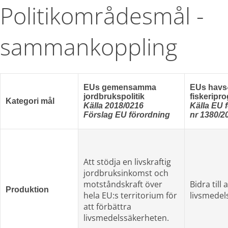
Politikområdesmål - 
sammankoppling
EUs gemensamma
EUs havs
jordbrukspolitik
fiskeripr
Kategori mål
Källa 2018/0216
Källa EU 
Förslag EU förordning
nr 1380/2
Att stödja en livskraftig
jordbruksinkomst och
motståndskraft över 
Bidra till 
Produktion
hela EU:s territorium för 
livsmedel
att förbättra 
livsmedelssäkerheten.