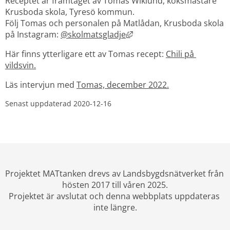
Receptet är framtaget av Tomas Wiklund, köksmästare 
Krusboda skola, Tyresö kommun.
Följ Tomas och personalen på Matlådan, Krusboda skola 
Länk till annan webbplats
på Instagram: 
@skolmatsgladje
Här finns ytterligare ett av Tomas recept: 
Chili på 
vildsvin.
Läs intervjun med 
Tomas, december 2022.
Senast uppdaterad 
2020-12-16
Projektet MATtanken drevs av Landsbygdsnätverket från 
hösten 2017 till våren 2025.
Projektet är avslutat och denna webbplats uppdateras 
inte längre.