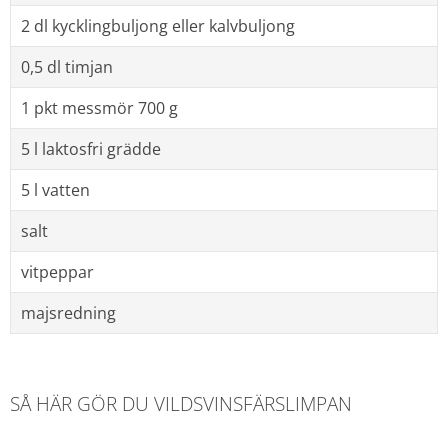
2 dl kycklingbuljong eller kalvbuljong
0,5 dl timjan
1 pkt messmör 700 g
5 l laktosfri grädde
5 l vatten
salt
vitpeppar
majsredning
SÅ HÄR GÖR DU VILDSVINSFÄRSLIMPAN