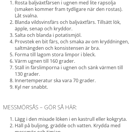
Rosta baljväxtfärsen i ugnen med lite rapsolja 
(smaken kommer fram tydligare när den rostas). 
Låt svalna.
Blanda vildsvinsfärs och baljväxtfärs. Tillsätt lök, 
äpple, senap och kryddor.
Salta och blanda i potatismjöl.
Provstek en bit färs, och smaka av om kryddningen, 
saltmängden och konsistensen är bra.
Forma till lagom stora limpor i bleck.
Värm ugnen till 160 grader.
Ställ in färslimporna i ugnen och sänk värmen till 
130 grader.
Innertemperatur ska vara 70 grader.
Kyl ner snabbt.
MESSMÖRSÅS – GÖR SÅ HÄR:
Lägg i den mixade löken i en kastrull eller kokgryta.
Häll på buljong, grädde och vatten. Krydda med 