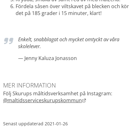
Fördela såsen över viltskavet på blecken och kör 
det på 185 grader i 15 minuter, klart!
Enkelt, snabblagat och mycket omtyckt av våra 
skolelever.
— Jenny Kaluza Jonasson
MER INFORMATION
Följ Skurups måltidsverksamhet på Instagram: 
Länk till annan webbpla
@maltidsserviceskurupskommun
Senast uppdaterad 
2021-01-26