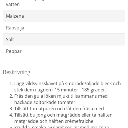
vatten
Maizena
Rapsolja
Salt
Peppar
Beskrivning
Lägg vildsvinsskavet på smörade/oljade bleck och 
stek dem i ugnen i 15 minuter i 185 grader.
Fräs den gula löken mjukt tillsammans med 
hackade soltorkade tomater.
Tillsätt tomatpurén och låt den fräsa med.
Tillsätt buljong och matgrädde eller ta hälften 
matgrädde och hälften crèmefraiche.
Krydda, smaka av samt red av med maizena.