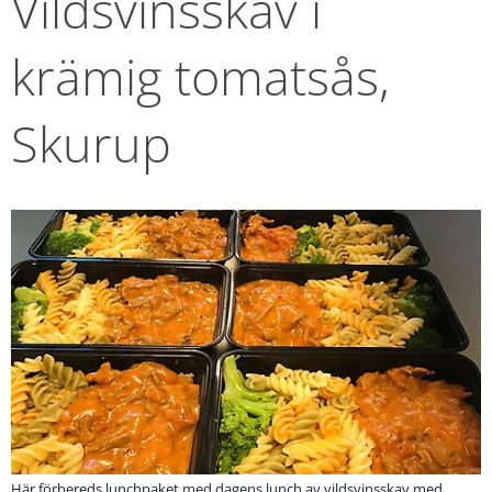
Vildsvinsskav i 
krämig tomatsås, 
Skurup
Här förbereds lunchpaket med dagens lunch av vildsvinsskav med