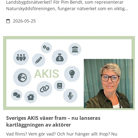
Landsbygdsnätverket? För Pim Bendt, som representerar
Naturskyddsföreningen, fungerar nätverket som en viktig
motvikt och en neutral plattform där miljöfrågor och
2026-05-25
näringsverksamhet kan mötas på lika villkor för att utveckla
en verkningsfull politik för framtiden.
Sveriges AKIS växer fram – nu lanseras
kartläggningen av aktörer
Vad finns? Vem gör vad? Och hur hänger allt ihop? Nu