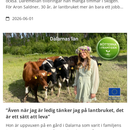
också. Däremellan tillbringar han många timmar i skogen.
För Aron Saldner, 30 år, är lantbruket mer än bara ett jobb –
han vill bygga vidare, utveckla och skapa något som håller
2026-06-01
över tid. Tillsammans med sambon Paulina Johansson vill
han expandera, föda upp fler kalvar och forma framtidens
lantbruk.
“Även när jag är ledig tänker jag på lantbruket, det
är ett sätt att leva”
Hon är uppvuxen på en gård i Dalarna som varit i familjens