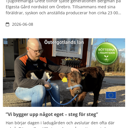
Tjugofemåriga Grete tillhör sjätte generationen Bergman på
Elgesta Gård nordväst om Örebro. Tillsammans med sina
föräldrar, syskon och anställda producerar hon cirka 23 000
smågrisar – varje år. Att jobba med något annat känns
2026-06-08
nästan omöjligt, det är grisar för hela slanten som gäller.
”Vi bygger upp något eget – steg för steg”
Han börjar dagen i ladugården och avslutar den ofta där