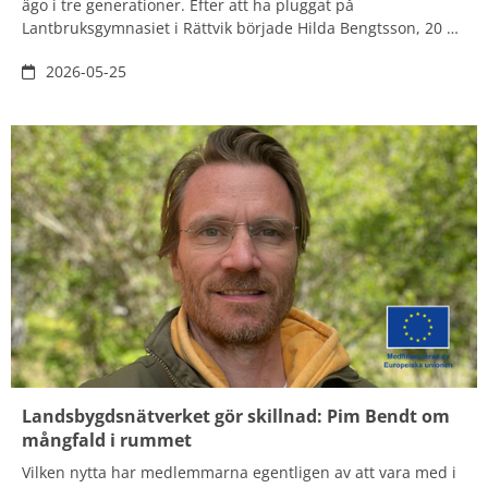
ägo i tre generationer. Efter att ha pluggat på
Lantbruksgymnasiet i Rättvik började Hilda Bengtsson, 20 år,
jobba hemma på gården. I vinter väntar äventyr på gårdar i
2026-05-25
Australien och sedan kanske mer studier. Efter det är hon
redo att på sikt ta över familjegården, den dag det är dags
för det.
Landsbygdsnätverket gör skillnad: Pim Bendt om
mångfald i rummet
Vilken nytta har medlemmarna egentligen av att vara med i