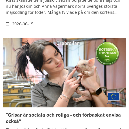
Först skaffade de mjölkkor, sedan började de odla majs och
nu har Joakim och Anna Vägermark norra Sveriges största
majsodling för foder. Många tvivlade på om den sortens
lantbruk verkligen skulle bära sig så långt norrut men paret
2026-06-15
har överbevisat skeptikerna.
“Grisar är sociala och roliga - och förbaskat envisa
också”