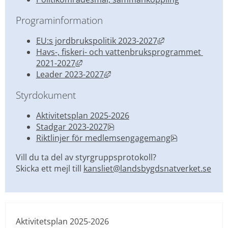
Programinformation
Länk till annan w
EU:s jordbrukspolitik 2023-2027
Havs-, fiskeri- och vattenbruksprogrammet 
Länk till annan webbplats, öppnas i ny
2021-2027
Länk till annan webbplats, öppn
Leader 2023-2027
Styrdokument
Aktivitetsplan 2025-2026
pdf, 193.6 kB.
Stadgar 2023-2027
pdf, 379.8 kB.
Riktlinjer för medlemsengagemang
Vill du ta del av styrgruppsprotokoll? 
Skicka ett mejl till 
kansliet@landsbygdsnatverket.se
Aktivitetsplan 2025-2026