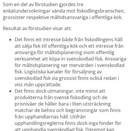
Som en del av förstudien gjordes tre 
enkätundersökningar vända mot fiskodlingsbranschen, 
grossister respektive måltidsansvariga i offentliga kök.
Resultat av förstudien visar att:
Det finns ett intresse både från fiskodlingens håll 
att sälja fisk till offentliga kök och ett intresse från 
ansvariga för måltidsplanering inom offentlig 
verksamhet att köpa in svenskodlad fisk. Ansvariga 
för måltidsplanering ser mervärden i svenskodlad 
fisk. Logistiska kanaler för försäljning av 
svenskodlad fisk via grossist finns också redan i 
viss mån upprättade.
Det finns dock utmaningar, inte minst att 
produkterna från svensk fiskodling och de 
prisnivåer de håller bara i liten utsträckning 
matchar de behov och begränsningar som finns 
från upphandlarnas håll. Utifrån 
upphandlingsreglerna finns dock inga hinder för 
att upphandla svenskodlad fisk. Däremot kan 