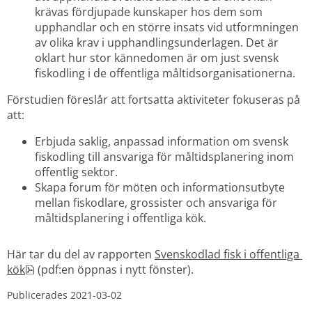
krävas fördjupade kunskaper hos dem som 
upphandlar och en större insats vid utformningen 
av olika krav i upphandlingsunderlagen. Det är 
oklart hur stor kännedomen är om just svensk 
fiskodling i de offentliga måltidsorganisationerna.
Förstudien föreslår att fortsatta aktiviteter fokuseras på 
att:
Erbjuda saklig, anpassad information om svensk 
fiskodling till ansvariga för måltidsplanering inom 
offentlig sektor.
Skapa forum för möten och informationsutbyte 
mellan fiskodlare, grossister och ansvariga för 
måltidsplanering i offentliga kök.
Här tar du del av rapporten 
Svenskodlad fisk i offentliga 
pdf, 478.9 kB, öppnas i nytt fönster.
kök
 (pdf:en öppnas i nytt fönster).
Publicerades 
2021-03-02