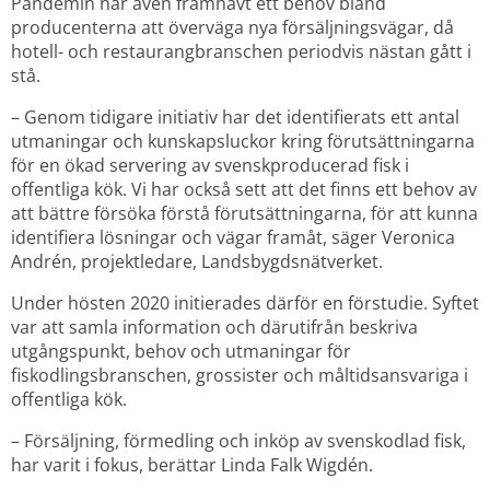
Pandemin har även framhävt ett behov bland 
producenterna att överväga nya försäljningsvägar, då 
hotell- och restaurangbranschen periodvis nästan gått i 
stå.
– Genom tidigare initiativ har det identifierats ett antal 
utmaningar och kunskapsluckor kring förutsättningarna 
för en ökad servering av svenskproducerad fisk i 
offentliga kök. Vi har också sett att det finns ett behov av 
att bättre försöka förstå förutsättningarna, för att kunna 
identifiera lösningar och vägar framåt, säger Veronica 
Andrén, projektledare, Landsbygdsnätverket.
Under hösten 2020 initierades därför en förstudie. Syftet 
var att samla information och därutifrån beskriva 
utgångspunkt, behov och utmaningar för 
fiskodlingsbranschen, grossister och måltidsansvariga i 
offentliga kök.
– Försäljning, förmedling och inköp av svenskodlad fisk, 
har varit i fokus, berättar Linda Falk Wigdén.