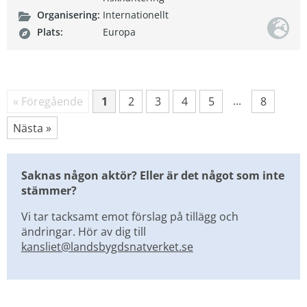
Organisering:
Internationellt
Plats:
Europa
Fler sökträffar
...
« Föregående
1
2
3
4
5
8
Sida
Sida
Sida
Sida
Sida
Sida
Nästa »
Saknas någon aktör? Eller är det något som inte 
stämmer?
Vi tar tacksamt emot förslag på tillägg och 
ändringar. Hör av dig till 
kansliet@landsbygdsnatverket.se