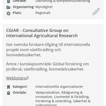
Område:
Utbildning & kompetensutveckling
Organisering:
Myndighet
Plats:
Regionalt
CGIAR - Consultative Group on
International Agricultural Research
Ger svenska forskare tillgång till internationella
projekt inom växtförädling och
livsmedelssäkerhet.
Ämne / kunskapsområde: Global forskning om
jordbruk, växtförädling, livsmedelssäkerhet.
Länk till annan webbplats, öppnas i nytt fön
Webbplats
Kategori:
Internationella organisationer
Område:
Växtproduktion, Rådgivning &
innovation, Livsmedel & förädling,
Forskning & utveckling, Säkerhet &
riskhantering