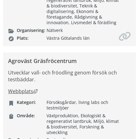
regenerativt lantbruk, Miljö, klimat
& biodiversitet, Teknik &
digitalisering, Ekonomi &
företagande, Rådgivning &
innovation, Livsmedel & förädling
Organisering:
Nätverk
Plats:
Västra Götalands län
Agroväst Gräsfröcentrum
Utvecklar vall- och fröodling genom försök och
testbäddar.
Länk till annan webbplats, öppnas i nytt fön
Webbplats
Kategori:
Försöksgårdar, living labs och
testmiljöer
Område:
Växtproduktion, Ekologiskt &
regenerativt lantbruk, Miljö, klimat
& biodiversitet, Forskning &
utveckling