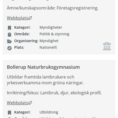
Ämne/kunskapsområde: Företagsregistrering.
Länk till annan webbplats, öppnas i nytt fön
Webbplats
Kategori:
Myndigheter
Område:
Politik & styrning
Organisering:
Myndighet
Plats:
Nationellt
Bollerup Naturbruksgymnasium
Utbildar framtida lantbrukare och
yrkesverksamma inom gröna näringar.
Inriktning/fokus: Lantbruk, djur, ekologisk profil.
Länk till annan webbplats, öppnas i nytt fön
Webbplats
Kategori:
Utbildning