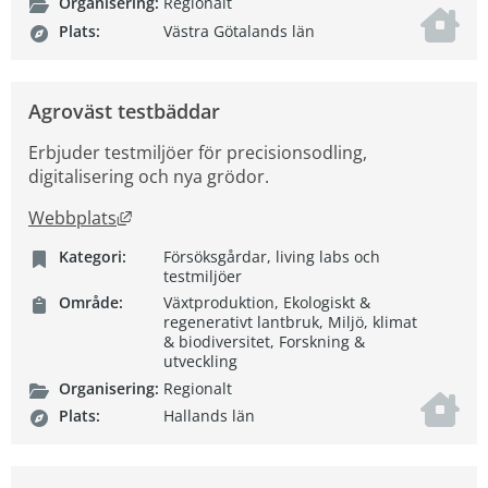
Organisering:
Regionalt
Plats:
Västra Götalands län
Agroväst testbäddar
Erbjuder testmiljöer för precisionsodling,
digitalisering och nya grödor.
Länk till annan webbplats, öppnas i nytt fön
Webbplats
Kategori:
Försöksgårdar, living labs och
testmiljöer
Område:
Växtproduktion, Ekologiskt &
regenerativt lantbruk, Miljö, klimat
& biodiversitet, Forskning &
utveckling
Organisering:
Regionalt
Plats:
Hallands län