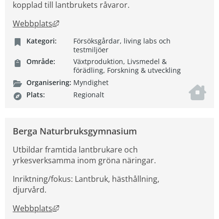
kopplad till lantbrukets råvaror.
Länk till annan webbplats, öppnas i nytt fön
Webbplats
Kategori:
Försöksgårdar, living labs och
testmiljöer
Område:
Växtproduktion, Livsmedel &
förädling, Forskning & utveckling
Organisering:
Myndighet
Plats:
Regionalt
Berga Naturbruksgymnasium
Utbildar framtida lantbrukare och
yrkesverksamma inom gröna näringar.
Inriktning/fokus: Lantbruk, hästhållning,
djurvård.
Länk till annan webbplats, öppnas i nytt fön
Webbplats