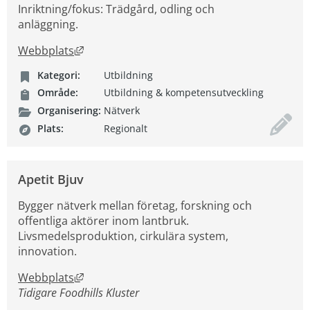
Inriktning/fokus: Trädgård, odling och
anläggning.
Länk till annan webbplats, öppnas i nytt fön
Webbplats
Kategori:
Utbildning
Område:
Utbildning & kompetensutveckling
Organisering:
Nätverk
Plats:
Regionalt
Apetit Bjuv
Bygger nätverk mellan företag, forskning och
offentliga aktörer inom lantbruk.
Livsmedelsproduktion, cirkulära system,
innovation.
Länk till annan webbplats, öppnas i nytt fön
Webbplats
Tidigare Foodhills Kluster