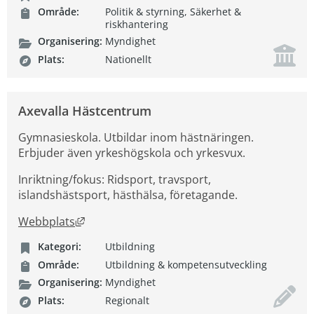
Område:
Politik & styrning, Säkerhet &
riskhantering
Organisering:
Myndighet
Plats:
Nationellt
Axevalla Hästcentrum
Gymnasieskola. Utbildar inom hästnäringen.
Erbjuder även yrkeshögskola och yrkesvux.
Inriktning/fokus: Ridsport, travsport,
islandshästsport, hästhälsa, företagande.
Länk till annan webbplats, öppnas i nytt fön
Webbplats
Kategori:
Utbildning
Område:
Utbildning & kompetensutveckling
Organisering:
Myndighet
Plats:
Regionalt