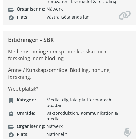
innovation, Livsmedel & förädling
Organisering:
Nätverk
Plats:
Västra Götalands län
Bitidningen - SBR
Medlemstidning som sprider kunskap och
forskning inom biodling.
Ämne / Kunskapsområde: Biodling, honung,
forskning.
Länk till annan webbplats, öppnas i nytt fön
Webbplats
Kategori:
Media, digitala plattformar och
poddar
Område:
Växtproduktion, Kommunikation &
media
Organisering:
Nätverk
Plats:
Nationellt