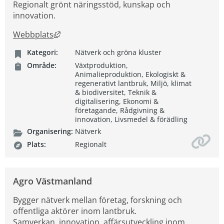
Regionalt grönt näringsstöd, kunskap och
innovation.
Länk till annan webbplats, öppnas i nytt fön
Webbplats
Kategori:
Nätverk och gröna kluster
Område:
Växtproduktion,
Animalieproduktion, Ekologiskt &
regenerativt lantbruk, Miljö, klimat
& biodiversitet, Teknik &
digitalisering, Ekonomi &
företagande, Rådgivning &
innovation, Livsmedel & förädling
Organisering:
Nätverk
Plats:
Regionalt
Agro Västmanland
Bygger nätverk mellan företag, forskning och
offentliga aktörer inom lantbruk.
Samverkan, innovation, affärsutveckling inom