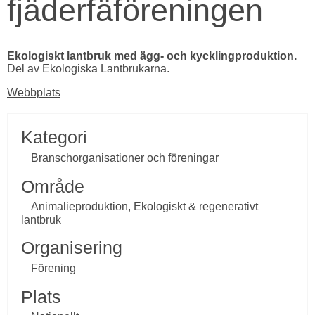
fjäderfäföreningen
Ekologiskt lantbruk med ägg- och kycklingproduktion.
Del av Ekologiska Lantbrukarna.
Länk till annan webbplats, öppnas i nytt fönster.
Webbplats
Kategori

 Branschorganisationer och föreningar
Område
 
Animalieproduktion, Ekologiskt & regenerativt 
lantbruk
Organisering

 Förening
Plats