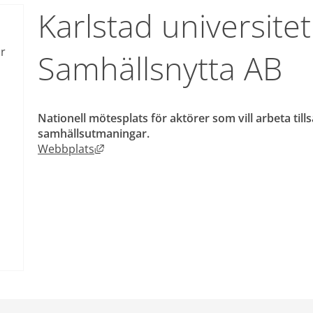
Karlstad universitet
r
Samhällsnytta AB
Nationell mötesplats för aktörer som vill arbeta til
samhällsutmaningar.
Länk till annan webbplats, öppnas i nytt
Webbplats