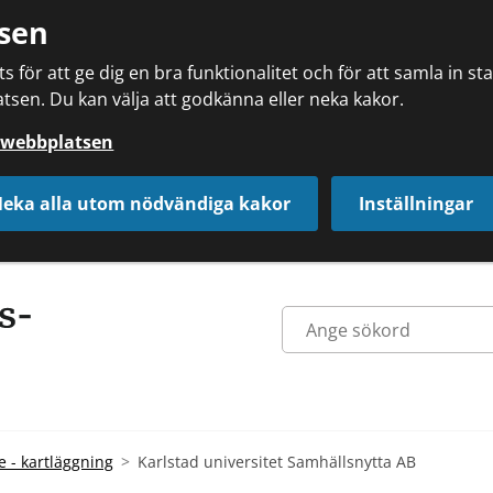
sen
 för att ge dig en bra funktionalitet och för att samla in s
tsen. Du kan välja att godkänna eller neka kakor.
å webbplatsen
eka alla utom nödvändiga kakor
Inställningar
e - kartläggning
Karlstad universitet Samhällsnytta AB