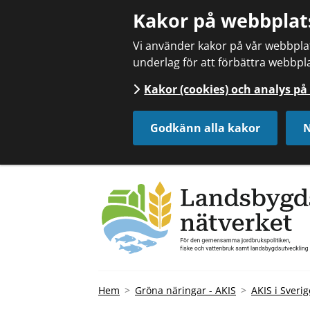
Kakor på webbplat
Vi använder kakor på vår webbplats
underlag för att förbättra webbpla
Kakor (cookies) och analys p
Godkänn alla kakor
N
Hem
Gröna näringar - AKIS
AKIS i Sverig