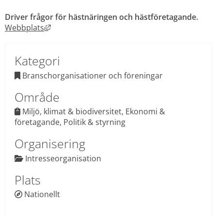
Driver frågor för hästnäringen och hästföretagande.
Länk till annan webbplats, öppnas i nytt fönst
Webbplats
Kategori
 Branschorganisationer och föreningar

Område
Miljö, klimat & biodiversitet, Ekonomi & 
 
företagande, Politik & styrning
Organisering
 Intresseorganisation

Plats
Nationellt
 