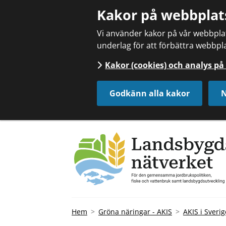
Kakor på webbplat
Vi använder kakor på vår webbplats
underlag för att förbättra webbpla
Kakor (cookies) och analys p
Godkänn alla kakor
N
Hem
Gröna näringar - AKIS
AKIS i Sverig