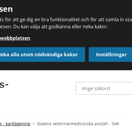
sen
 för att ge dig en bra funktionalitet och för att samla in s
tsen. Du kan välja att godkänna eller neka kakor.
å webbplatsen
eka alla utom nödvändiga kakor
Inställningar
e - kartläggning
Statens veterinärmedicinska anstalt - SVA