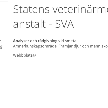
Statens veterinärme
anstalt - SVA
Analyser och rådgivning vid smitta.
, 
Ämne/kunskapsområde: Främjar djur och människors 
g 
Länk till annan webbplats, öppnas i nytt
Webbplats