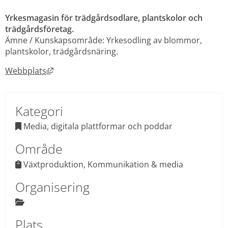
Yrkesmagasin för trädgårdsodlare, plantskolor och 
trädgårdsföretag.
Ämne / Kunskapsområde: Yrkesodling av blommor, 
plantskolor, trädgårdsnäring.
Länk till annan webbplats, öppnas i nytt fönst
Webbplats
Kategori
 Media, digitala plattformar och poddar

Område
Växtproduktion, Kommunikation & media
 
Organisering

Plats