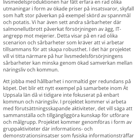
livsmedelsproduktionen har fått erfara en rad olika 
utmaningar i form av ökade priser på insatsvaror, skyfall 
som haft stor påverkan på exempel skörd av spannmål 
och potatis. Vi har även sett andra sårbarheter där 
salmonellutbrott påverkat försörjningen av ägg, IT-
angrepp mot mejerier. Detta visar på en rad olika 
scenarion och sårbarheter som kräver att vi arbetar 
tillsammans för att skapa robusthet. I det här projektet 
vill vi titta närmare på hur livsmedelsförsörjningens 
sårbarheter kan minska genom ökad samverkan mellan 
näringsliv och kommun.
Att jobba med hållbarhet i normaltid ger redundans på 
köpet. Det blir ett nytt exempel på samarbete inom Ät 
Uppsala län då vi tidigare inte fokuserat på enbart 
kommun och näringsliv. I projektet kommer vi arbeta 
med förutsättningsskapande aktiviteter, det vill säga att 
sammanställa och tillgängliggöra kunskap för utförare 
och målgrupp. Projektet kommer genomföras i form av 
gruppaktiviteter där informations- och 
demonstrationsinsatser som fysiska informationsträffar 