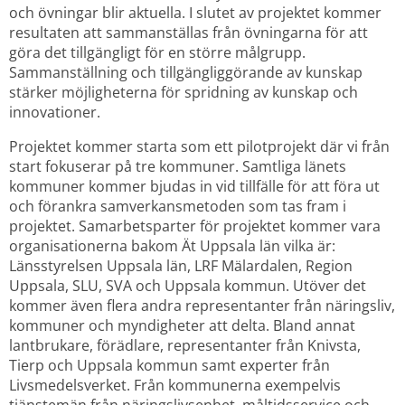
och övningar blir aktuella. I slutet av projektet kommer 
resultaten att sammanställas från övningarna för att 
göra det tillgängligt för en större målgrupp. 
Sammanställning och tillgängliggörande av kunskap 
stärker möjligheterna för spridning av kunskap och 
innovationer.
Projektet kommer starta som ett pilotprojekt där vi från 
start fokuserar på tre kommuner. Samtliga länets 
kommuner kommer bjudas in vid tillfälle för att föra ut 
och förankra samverkansmetoden som tas fram i 
projektet. Samarbetsparter för projektet kommer vara 
organisationerna bakom Ät Uppsala län vilka är: 
Länsstyrelsen Uppsala län, LRF Mälardalen, Region 
Uppsala, SLU, SVA och Uppsala kommun. Utöver det 
kommer även flera andra representanter från näringsliv, 
kommuner och myndigheter att delta. Bland annat 
lantbrukare, förädlare, representanter från Knivsta, 
Tierp och Uppsala kommun samt experter från 
Livsmedelsverket. Från kommunerna exempelvis 
tjänstemän från näringslivsenhet, måltidsservice och 