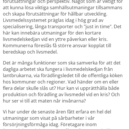
förutsättningar och perspektiv. Något som är viktigt för 
att kunna lösa viktiga samhällsutmaningar tillsammans 
och skapa förutsättningar för hållbar utveckling. 
Livsmedelssystemet präglas idag i hög grad av 
specialisering, långa transporter och "just in time". Det 
här kan innebära utmaningar för den kortare 
livsmedelskedjan vid en yttre påverkan eller kris. 
Kommunerna föreslås få större ansvar kopplat till 
beredskap och livsmedel.
Det är många funktioner som ska samverka för att det 
dagliga arbetet ska fungera i livsmedelskedjan från 
lantbrukarna, via förädlingsledet till de offentliga köken 
hos kommuner och regioner. Vad händer om en eller 
flera delar skulle slås ut? Hur kan vi upprätthålla både 
produktion och förädling av livsmedel vid en kris? Och 
hur ser vi till att maten når invånarna?
Vi har under de senaste åren fått erfara en hel del 
utmaningar som visat på sårbarheter i vår 
försörjningsförmåga idag. Företagare inom 