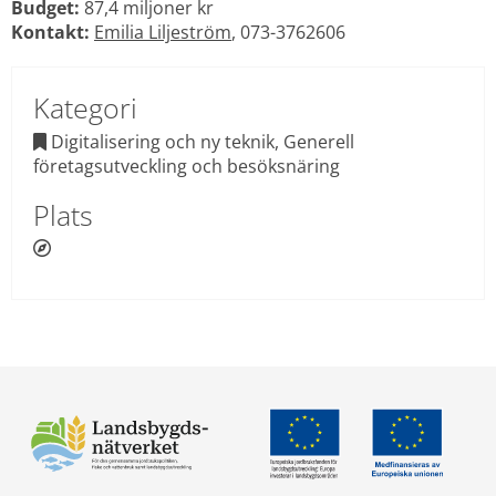
Budget:
 87,4 miljoner kr
Kontakt:
Emilia Liljeström
, 073-3762606
Kategori
 Digitalisering och ny teknik, Generell 

företagsutveckling och besöksnäring
Plats
 