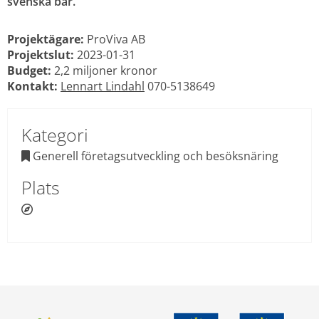
svenska bär.
Projektägare:
 ProViva AB
Projektslut:
 2023-01-31
Budget:
 2,2 miljoner kronor
Kontakt:
Lennart Lindahl
 070-5138649
Kategori
 Generell företagsutveckling och besöksnäring

Plats
 