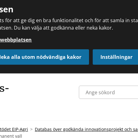
sen
 för att ge dig en bra funktionalitet och för att samla in s
tsen. Du kan välja att godkänna eller neka kakor.
å webbplatsen
eka alla utom nödvändiga kakor
Inställningar
tödet EIP-Agri
Databas över godkända innovationsprojekt och s
manent vall