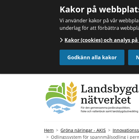
Kakor på webbplat
Vi använder kakor på vår webbplats
underlag för att förbättra webbpla
Kakor (cookies) och analys p
Godkänn alla kakor
N
Hem
Gröna näringar - AKIS
Innovationss
Odlingssystem för spannmålsodling i per