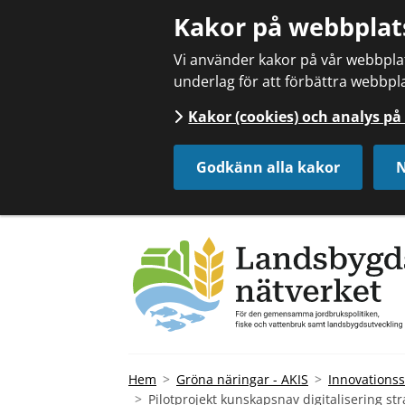
Kakor på webbplat
Vi använder kakor på vår webbplats
underlag för att förbättra webbpla
Kakor (cookies) och analys p
Godkänn alla kakor
N
Hem
Gröna näringar - AKIS
Innovationss
Pilotprojekt kunskapsnav digitalisering str