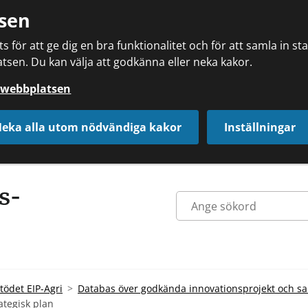
sen
 för att ge dig en bra funktionalitet och för att samla in s
tsen. Du kan välja att godkänna eller neka kakor.
å webbplatsen
eka alla utom nödvändiga kakor
Inställningar
tödet EIP-Agri
Databas över godkända innovationsprojekt och s
ategisk plan