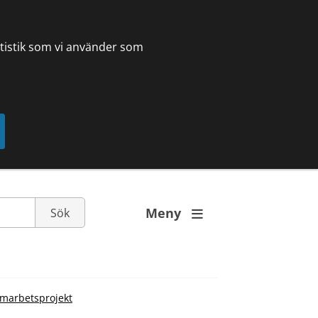
tatistik som vi använder som
Meny

amarbetsprojekt