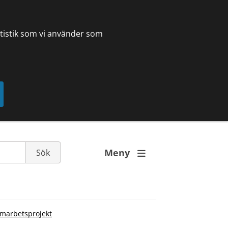
tatistik som vi använder som
Meny

amarbetsprojekt