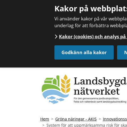
Kakor på webbplat
Vi använder kakor på vår webbplats
underlag för att förbättra webbpla
Kakor (cookies) och analys p
Godkänn alla kakor
N
Hem
Gröna näringar - AKIS
Innovationss
System för att uppmärksamma risk för sk