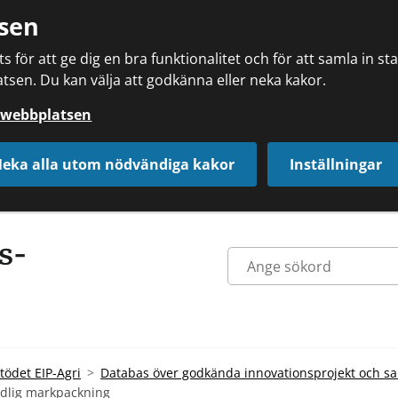
sen
 för att ge dig en bra funktionalitet och för att samla in s
tsen. Du kan välja att godkänna eller neka kakor.
å webbplatsen
eka alla utom nödvändiga kakor
Inställningar
tödet EIP-Agri
Databas över godkända innovationsprojekt och s
adlig markpackning