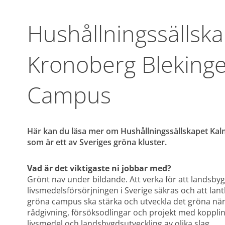
Hushållningssällska
Kronoberg Blekinge
Campus
Här kan du läsa mer om Hushållningssällskapet Ka
som är ett av Sveriges gröna kluster.
Vad är det viktigaste ni jobbar med? 
Grönt nav under bildande. Att verka för att landsby
livsmedelsförsörjningen i Sverige säkras och att lantb
gröna campus ska stärka och utveckla det gröna närin
rådgivning, försöksodlingar och projekt med koppling 
livsmedel och landsbygdsutveckling av olika slag.