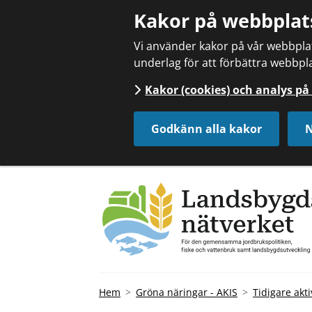
Kakor på webbplat
Vi använder kakor på vår webbplats
underlag för att förbättra webbpla
Kakor (cookies) och analys p
Godkänn alla kakor
N
Hem
Gröna näringar - AKIS
Tidigare akti