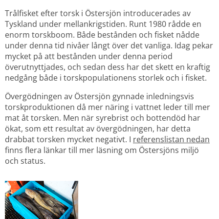
Trålfisket efter torsk i Östersjön introducerades av 
Tyskland under mellankrigstiden. Runt 1980 rådde en 
enorm torskboom. Både bestånden och fisket nådde 
under denna tid nivåer långt över det vanliga. Idag pekar 
mycket på att bestånden under denna period 
överutnyttjades, och sedan dess har det skett en kraftig 
nedgång både i torskpopulationens storlek och i fisket.
Övergödningen av Östersjön gynnade inledningsvis 
torskproduktionen då mer näring i vattnet leder till mer 
mat åt torsken. Men när syrebrist och bottendöd har 
ökat, som ett resultat av övergödningen, har detta 
drabbat torsken mycket negativt. I 
referenslistan nedan
finns flera länkar till mer läsning om Östersjöns miljö 
och status.