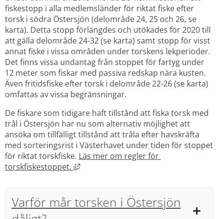
fiskestopp i alla medlemsländer för riktat fiske efter 
torsk i södra Östersjön (delområde 24, 25 och 26, se 
karta). Detta stopp förlängdes och utökades för 2020 till 
att gälla delområde 24-32 (se karta) samt stopp för visst 
annat fiske i vissa områden under torskens lekperioder. 
Det finns vissa undantag från stoppet för fartyg under 
12 meter som fiskar med passiva redskap nära kusten. 
Även fritidsfiske efter torsk i delområde 22-26 (se karta) 
omfattas av vissa begränsningar.
De fiskare som tidigare haft tillstånd att fiska torsk med 
trål i Östersjön har nu som alternativ möjlighet att 
ansöka om tillfälligt tillstånd att tråla efter havskräfta 
med sorteringsrist i Västerhavet under tiden för stoppet 
för riktat torskfiske. 
Läs mer om regler för 
Länk till annan webbplats, öppnas i ny
torskfiskestoppet. 
Varför mår torsken i Östersjön
dåligt?