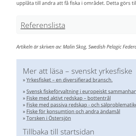
upplåta till andra att få fiska i området. Detta görs 
Referenslista
Artikeln är skriven av: Malin Skog, Swedish Pelagic Feder
Mer att läsa – svenskt yrkesfiske
» 
Yrkesfisket – en diversifierad bransch.
» 
Svensk fiskeförvaltning i europeiskt sammanha
» 
Fiske med aktivt redskap – 
bottentrål
» 
Fiske med passiva redskap - och sälproblemati
» 
Fiske för konsumtion och andra ändamål
» 
Torsken i Östersjön
Tillbaka till startsidan