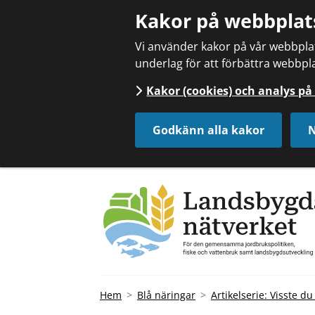
Kakor på webbplat
Vi använder kakor på vår webbplats
underlag för att förbättra webbpla
Kakor (cookies) och analys p
Godkänn alla kakor
N
Hem
Blå näringar
Artikelserie: Visste du