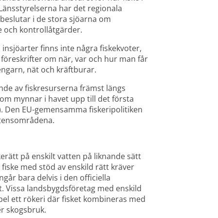
Länsstyrelserna har det regionala 
beslutar i de stora sjöarna om 
e och kontrollåtgärder.
insjöarter finns inte några fiskekvoter, 
föreskrifter om när, var och hur man får 
engarn, nät och kräftburar.
nde av fiskresurserna främst längs 
om mynnar i havet upp till det första 
). Den EU-gemensamma fiskeripolitiken 
vattensområdena.
rätt på enskilt vatten på liknande sätt 
fiske med stöd av enskild rätt kräver 
går bara delvis i den officiella 
t. Vissa landsbygdsföretag med enskild 
pel ett rökeri där fisket kombineras med 
er skogsbruk.