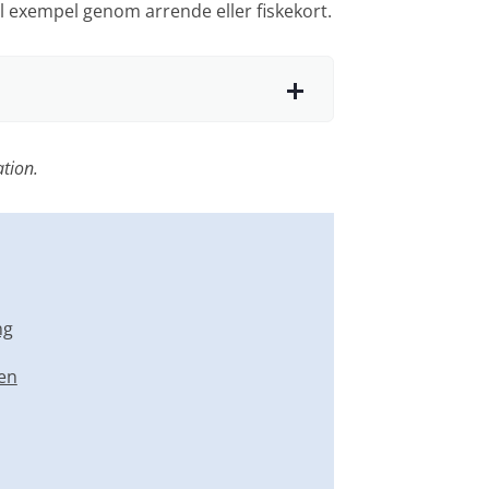
till exempel genom arrende eller fiskekort.
ation.
ng
ken