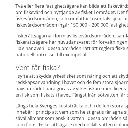
Två eller flera fastighetsägare kan bilda ett fiskev
om fiskevård och nyttjande av fisket i området. Det f
fiskevårdsområden, som omfattar tusentals sjöar och
fiskevårdsområden ingår 150 000 – 200 000 fastighet
Fiskerättsägarna i form av fiskevårdsområden, samfä
fiskerättsägare har huvudansvaret för förvaltningen a
HaV har även i dessa områden rätt att reglera fiske 
nationellt intresse, till exempel ål.
Vem får fiska?
I syfte att skydda yrkesfisket som näring och att sk
redskapsanvändning i havet och de fem stora sjöarna 
havsområdet bara göras av yrkesfiskare med licens. Fri
en fisk som fiskats i havet. Fångst från sötvatten får
Längs hela Sveriges kuststräcka och i de fem stora sj
innebär i princip att vem som helst gratis får ägna s
såväl allmänt som enskilt vatten i dessa områden så
som finns. Fiskerättsägare med enskilt vatten i inlan