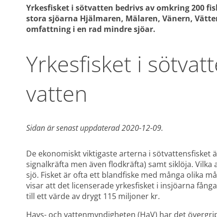
Yrkesfisket i sötvatten bedrivs av omkring 200 fisk
stora sjöarna Hjälmaren, Mälaren, Vänern, Vätter
omfattning i en rad mindre sjöar. 
Yrkesfisket i sötvatt
vatten
Sidan är senast uppdaterad 2020-12-09. 
De ekonomiskt viktigaste arterna i sötvattensfisket ä
signalkräfta men även flodkräfta) samt siklöja. Vilka ar
sjö. Fisket är ofta ett blandfiske med många olika måla
visar att det licenserade yrkesfisket i insjöarna fång
till ett värde av drygt 115 miljoner kr.
Havs- och vattenmyndigheten (HaV) har det övergripan