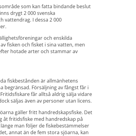
årdsområde som kan fatta bindande beslut 
inns drygt 2 000 svenska 
 vattendrag. I dessa 2 000 
er.
llighetsföreningar och enskilda 
v fisken och fisket i sina vatten, men 
efter hotade arter och stammar av 
ydda fiskbestånden är allmänhetens 
begränsad. Försäljning av fångst får i 
tidsfiskare får alltså aldrig sälja vidare 
 dock säljas även av personer utan licens.
öarna gäller fritt handredskapsfiske. Det 
ig åt fritidsfiske med handredskap på 
 länge man följer de fiskebestämmelser 
det, annat än de fem stora sjöarna, kan 