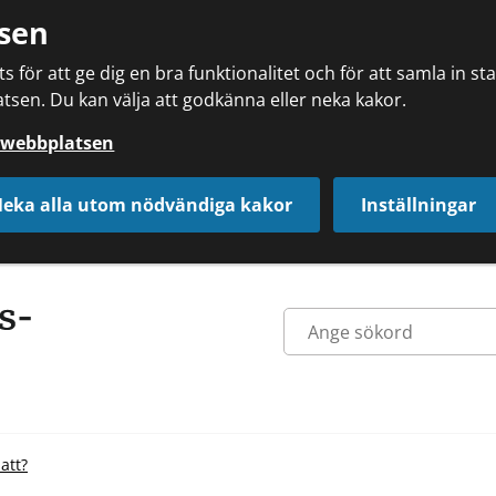
sen
 för att ge dig en bra funktionalitet och för att samla in s
tsen. Du kan välja att godkänna eller neka kakor.
å webbplatsen
eka alla utom nödvändiga kakor
Inställningar
 att?