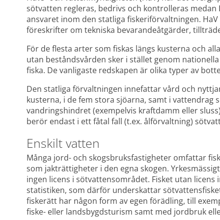
sötvatten regleras, bedrivs och kontrolleras medan 
ansvaret inom den statliga fiskeriförvaltningen. HaV 
föreskrifter om tekniska bevarandeåtgärder, tillträd
För de flesta arter som fiskas längs kusterna och alla 
utan beståndsvården sker i stället genom nationella 
fiska. De vanligaste redskapen är olika typer av bott
Den statliga förvaltningen innefattar vård och nyttja
kusterna, i de fem stora sjöarna, samt i vattendrag s
vandringshindret (exempelvis kraftdamm eller sluss
berör endast i ett fåtal fall (t.ex. ålförvaltning) söt
Enskilt vatten
Många jord- och skogsbruksfastigheter omfattar fiske
som jakträttigheter i den egna skogen. Yrkesmässigt 
ingen licens i sötvattensområdet. Fisket utan licens in
statistiken, som därför underskattar sötvattensfiske
fiskerätt har någon form av egen förädling, till exem
fiske- eller landsbygdsturism samt med jordbruk ell