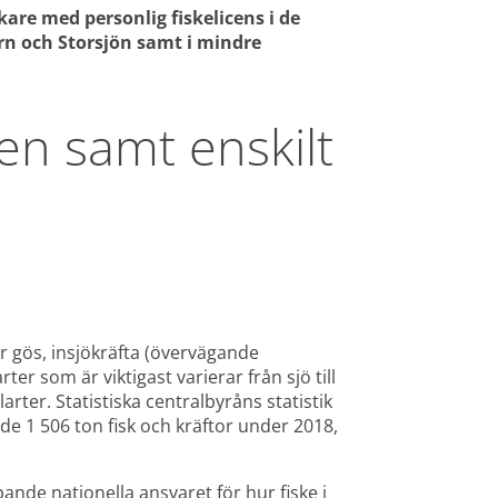
are med personlig fiskelicens i de 
n och Storsjön samt i mindre 
en samt enskilt 
r gös, insjökräfta (övervägande 
ter som är viktigast varierar från sjö till 
rter. Statistiska centralbyråns statistik 
ade 1 506 ton fisk och kräftor under 2018, 
de nationella ansvaret för hur fiske i 