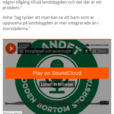
någon tillgång till på landsbygden och det där är ett 
problem."
Asha: ”Jag tycker att man kan se att barn som är 
uppvuxna på landsbygden är mer integrerade än i 
storstäderna.”