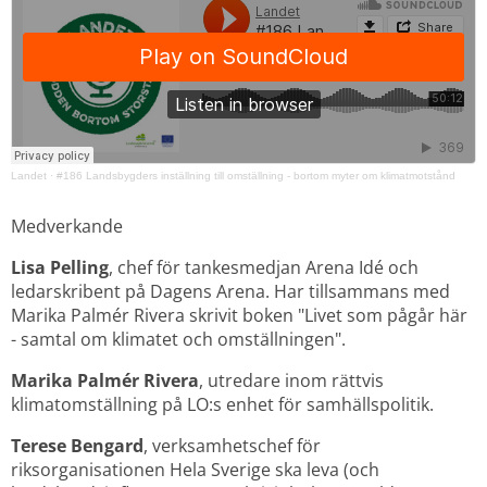
Landet
·
#186 Landsbygders inställning till omställning - bortom myter om klimatmotstånd
Medverkande
Lisa Pelling
, chef för tankesmedjan Arena Idé och 
ledarskribent på Dagens Arena. Har tillsammans med 
Marika Palmér Rivera skrivit boken "Livet som pågår här 
- samtal om klimatet och omställningen".
Marika Palmér Rivera
, utredare inom rättvis 
klimatomställning på LO:s enhet för samhällspolitik.
Terese Bengard
, verksamhetschef för 
riksorganisationen Hela Sverige ska leva (och 