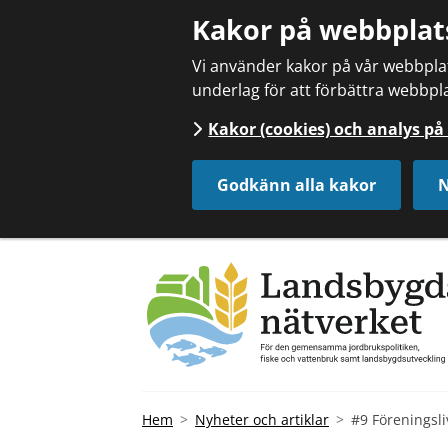
Kakor på webbplat
Vi använder kakor på vår webbplats
underlag för att förbättra webbpla
Kakor (cookies) och analys p
Godkänn alla kakor
N
Hem
Nyheter och artiklar
#9 Föreningsli