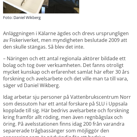
Foto: Daniel Wikberg
Anläggningen i Kälarne ägdes och drevs ursprungligen 
av Fiskeriverket, men myndigheten beslutade 2009 att 
den skulle stängas. Så blev det inte.
– Näringen och ett antal regionala aktörer bildade ett 
bolag och tog över verksamheten. Det fanns otroligt 
mycket kunskap och erfarenhet samlat här efter 30 års 
forskning och avelsarbete och det ville man ta till vara, 
säger vd Daniel Wikberg.
Idag arbetar sju personer på Vattenbrukscentrum Norr 
som dessutom har ett antal forskare på SLU i Uppsala 
kopplade till sig. Här bedrivs avelsarbete och forskning 
kring framför allt röding, men även regnbågslax och 
öring. På avelsstationen finns idag 200 från varandra 
separerade trågbassänger som möjliggör den 