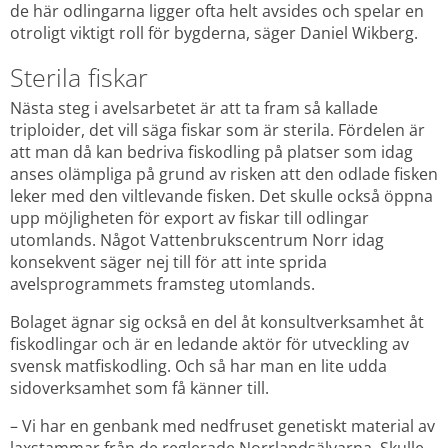
de här odlingarna ligger ofta helt avsides och spelar en 
otroligt viktigt roll för bygderna, säger Daniel Wikberg.
Sterila fiskar
Nästa steg i avelsarbetet är att ta fram så kallade 
triploider, det vill säga fiskar som är sterila. Fördelen är 
att man då kan bedriva fiskodling på platser som idag 
anses olämpliga på grund av risken att den odlade fisken 
leker med den viltlevande fisken. Det skulle också öppna 
upp möjligheten för export av fiskar till odlingar 
utomlands. Något Vattenbrukscentrum Norr idag 
konsekvent säger nej till för att inte sprida 
avelsprogrammets framsteg utomlands.
Bolaget ägnar sig också en del åt konsultverksamhet åt 
fiskodlingar och är en ledande aktör för utveckling av 
svensk matfiskodling. Och så har man en lite udda 
sidoverksamhet som få känner till.
– Vi har en genbank med nedfruset genetiskt material av 
laxstammar från de reglerade Norrlandsälvarna. Skulle 