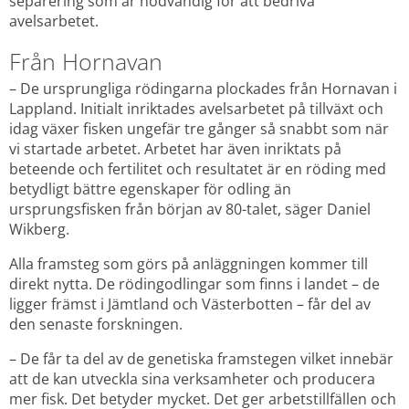
separering som är nödvändig för att bedriva 
avelsarbetet.
Från Hornavan
– De ursprungliga rödingarna plockades från Hornavan i 
Lappland. Initialt inriktades avelsarbetet på tillväxt och 
idag växer fisken ungefär tre gånger så snabbt som när 
vi startade arbetet. Arbetet har även inriktats på 
beteende och fertilitet och resultatet är en röding med 
betydligt bättre egenskaper för odling än 
ursprungsfisken från början av 80-talet, säger Daniel 
Wikberg.
Alla framsteg som görs på anläggningen kommer till 
direkt nytta. De rödingodlingar som finns i landet – de 
ligger främst i Jämtland och Västerbotten – får del av 
den senaste forskningen.
– De får ta del av de genetiska framstegen vilket innebär 
att de kan utveckla sina verksamheter och producera 
mer fisk. Det betyder mycket. Det ger arbetstillfällen och 