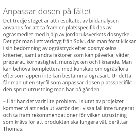
Anpassar dosen på fältet
Det tredje steget är att resultatet av bildanalysen 
används för att ta fram en platsspecifik dos av 
ogräsmedlet med hjälp av Jordbruksverkets dosnyckel. 
Det gör man i ett verktyg från Solvi, där man först klickar 
i sin bedömning av ogrästryck efter dosnyckelns 
kriterier, samt andra faktorer som kan påverka; väder, 
preparat, körhastighet, munstycken och liknande. Man 
kan behöva komplettera med kunskap om ogräsflora 
eftersom appen inte kan bestämma ogräsart. Ur detta 
får man ut en styrfil som anpassar dosen platsspecifikt i 
den sprut-utrustning man har på gården.
– Här har det varit lite problem. I slutet av projektet 
kommer vi att reda ut varför det i vissa fall inte fungerat 
och ta fram rekommendationer för vilken utrustning 
som krävs för att produkten ska fungera väl, berättar 
Thomas.