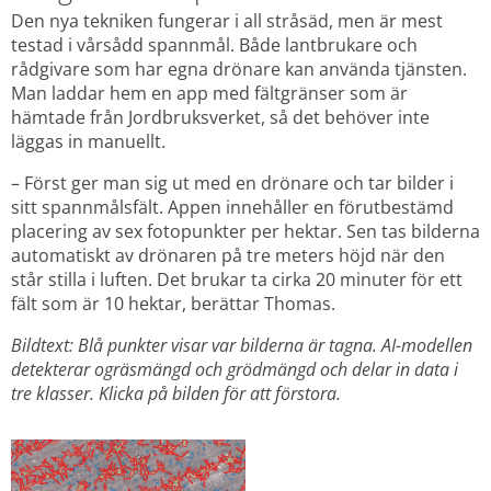
Den nya tekniken fungerar i all stråsäd, men är mest 
testad i vårsådd spannmål. Både lantbrukare och 
rådgivare som har egna drönare kan använda tjänsten. 
Man laddar hem en app med fältgränser som är 
hämtade från Jordbruksverket, så det behöver inte 
läggas in manuellt.
– Först ger man sig ut med en drönare och tar bilder i 
sitt spannmålsfält. Appen innehåller en förutbestämd 
placering av sex fotopunkter per hektar. Sen tas bilderna 
automatiskt av drönaren på tre meters höjd när den 
står stilla i luften. Det brukar ta cirka 20 minuter för ett 
fält som är 10 hektar, berättar Thomas.
Bildtext: Blå punkter visar var bilderna är tagna. AI-modellen 
detekterar ogräsmängd och grödmängd och delar in data i 
tre klasser. Klicka på bilden för att förstora.
Förstora bilden