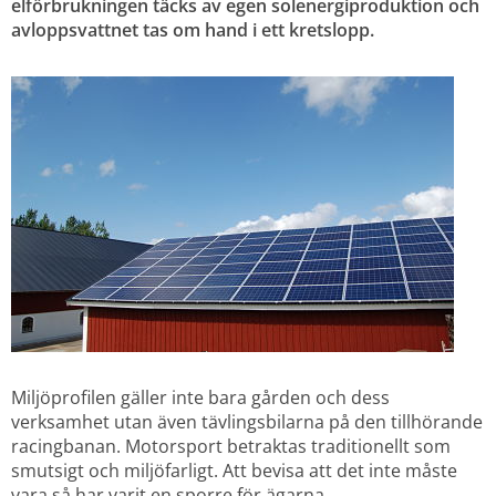
elförbrukningen täcks av egen solenergiproduktion och 
avloppsvattnet tas om hand i ett kretslopp.
Miljöprofilen gäller inte bara gården och dess 
verksamhet utan även tävlingsbilarna på den tillhörande 
racingbanan. Motorsport betraktas traditionellt som 
smutsigt och miljöfarligt. Att bevisa att det inte måste 
vara så har varit en sporre för ägarna.