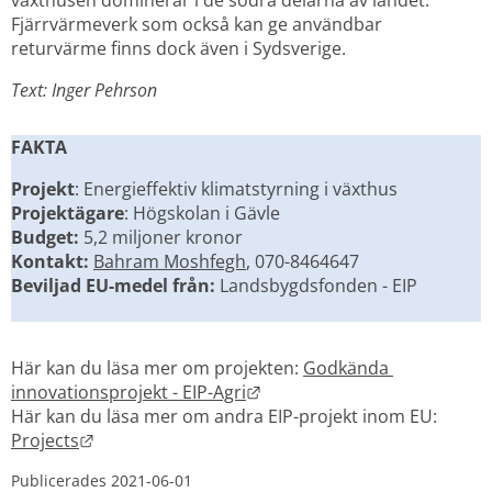
Fjärrvärmeverk som också kan ge användbar 
returvärme finns dock även i Sydsverige.
Text: Inger Pehrson
FAKTA
Projekt
: Energieffektiv klimatstyrning i växthus
Projektägare
: Högskolan i Gävle
Budget:
 5,2 miljoner kronor
Kontakt:
Bahram Moshfegh
, 070-8464647
Beviljad EU-medel från:
 Landsbygdsfonden - EIP
Här kan du läsa mer om projekten: 
Godkända 
Länk till annan webbplats.
innovationsprojekt - EIP-Agri
Här kan du läsa mer om andra EIP-projekt inom EU: 
Länk till annan webbplats.
Projects
Publicerades 
2021-06-01