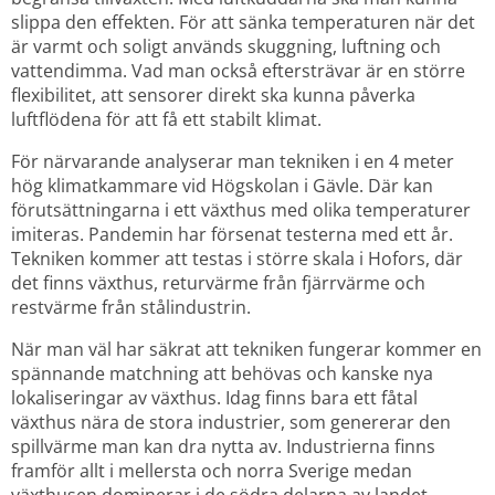
slippa den effekten. För att sänka temperaturen när det 
är varmt och soligt används skuggning, luftning och 
vattendimma. Vad man också eftersträvar är en större 
flexibilitet, att sensorer direkt ska kunna påverka 
luftflödena för att få ett stabilt klimat.
För närvarande analyserar man tekniken i en 4 meter 
hög klimatkammare vid Högskolan i Gävle. Där kan 
förutsättningarna i ett växthus med olika temperaturer 
imiteras. Pandemin har försenat testerna med ett år. 
Tekniken kommer att testas i större skala i Hofors, där 
det finns växthus, returvärme från fjärrvärme och 
restvärme från stålindustrin.
När man väl har säkrat att tekniken fungerar kommer en 
spännande matchning att behövas och kanske nya 
lokaliseringar av växthus. Idag finns bara ett fåtal 
växthus nära de stora industrier, som genererar den 
spillvärme man kan dra nytta av. Industrierna finns 
framför allt i mellersta och norra Sverige medan 
växthusen dominerar i de södra delarna av landet. 