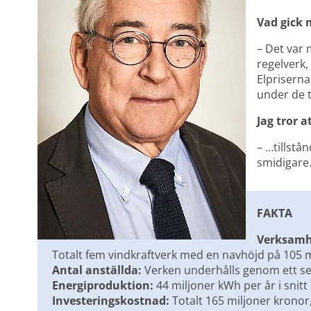
Vad gick 
– Det var 
regelverk,
Elpriserna
under de t
Jag tror a
– …tillstå
smidigare
FAKTA
Verksamh
Totalt fem vindkraftverk med en navhöjd på 105 
Antal anställda:
 Verken underhålls genom ett se
Energiproduktion:
 44 miljoner kWh per år i snitt
Investeringskostnad:
 Totalt 165 miljoner kronor, 