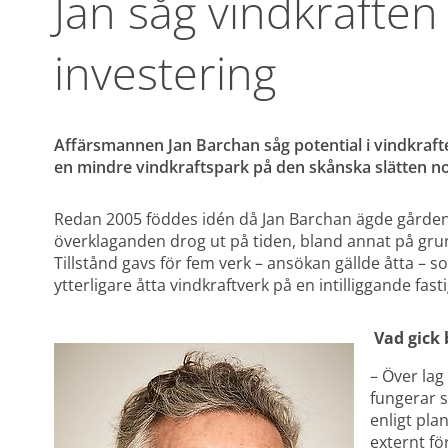
Jan såg vindkraften
investering
Affärsmannen Jan Barchan såg potential i vindkraften
en mindre vindkraftspark på den skånska slätten n
Redan 2005 föddes idén då Jan Barchan ägde gården 
överklaganden drog ut på tiden, bland annat på grund
Tillstånd gavs för fem verk – ansökan gällde åtta – 
ytterligare åtta vindkraftverk på en intilliggande fast
Vad gick 
– Över lag
fungerar s
enligt pla
externt fö