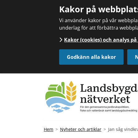
Kakor på webbplat
Vi använder kakor på vår webbplats
underlag för att förbättra webbpla
Kakor (cookies) och analys p
Godkänn alla kakor
N
Hem
Nyheter och artiklar
Jan såg vindkr