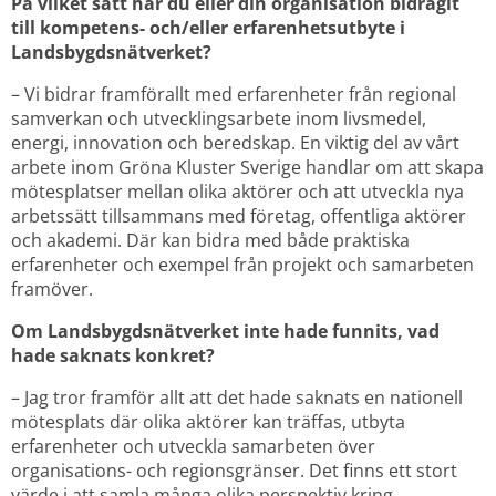
På vilket sätt har du eller din organisation bidragit 
till kompetens- och/eller erfarenhetsutbyte i 
Landsbygdsnätverket?
– Vi bidrar framförallt med erfarenheter från regional 
samverkan och utvecklingsarbete inom livsmedel, 
energi, innovation och beredskap. En viktig del av vårt 
arbete inom Gröna Kluster Sverige handlar om att skapa 
mötesplatser mellan olika aktörer och att utveckla nya 
arbetssätt tillsammans med företag, offentliga aktörer 
och akademi. Där kan bidra med både praktiska 
erfarenheter och exempel från projekt och samarbeten 
framöver.
Om Landsbygdsnätverket inte hade funnits, vad 
hade saknats konkret?
– Jag tror framför allt att det hade saknats en nationell 
mötesplats där olika aktörer kan träffas, utbyta 
erfarenheter och utveckla samarbeten över 
organisations- och regionsgränser. Det finns ett stort 
värde i att samla många olika perspektiv kring 