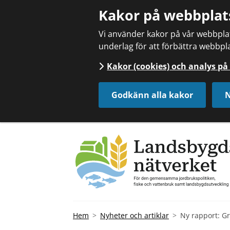
Kakor på webbplat
Vi använder kakor på vår webbplats
underlag för att förbättra webbpla
Kakor (cookies) och analys p
Godkänn alla kakor
N
Hem
Nyheter och artiklar
Ny rapport: Gr