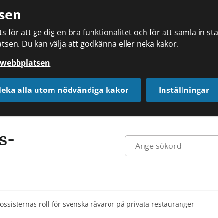
sen
 för att ge dig en bra funktionalitet och för att samla in s
tsen. Du kan välja att godkänna eller neka kakor.
å webbplatsen
eka alla utom nödvändiga kakor
Inställningar
ossisternas roll för svenska råvaror på privata restauranger