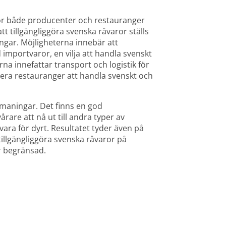
l för både producenter och restauranger 
t tillgängliggöra svenska råvaror ställs 
gar. Möjligheterna innebär att 
portvaror, en vilja att handla svenskt 
a innefattar transport och logistik för 
vera restauranger att handla svenskt och 
aningar. Det finns en god 
rare att nå ut till andra typer av 
ra för dyrt. Resultatet tyder även på 
 tillgängliggöra svenska råvaror på 
r begränsad.