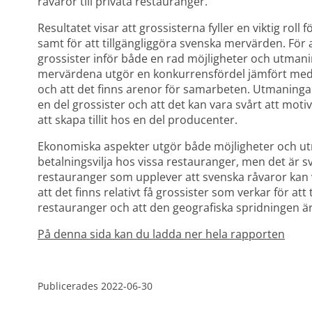
råvaror till privata restauranger.
Resultatet visar att grossisterna fyller en viktig rol
samt för att tillgängliggöra svenska mervärden. För at
grossister inför både en rad möjligheter och utmanin
mervärdena utgör en konkurrensfördel jämfört med im
och att det finns arenor för samarbeten. Utmaningarn
en del grossister och att det kan vara svårt att moti
att skapa tillit hos en del producenter.
Ekonomiska aspekter utgör både möjligheter och utm
betalningsvilja hos vissa restauranger, men det är svå
restauranger som upplever att svenska råvaror kan va
att det finns relativt få grossister som verkar för att
restauranger och att den geografiska spridningen ä
På denna sida kan du ladda ner hela rapporten
Publicerades 
2022-06-30