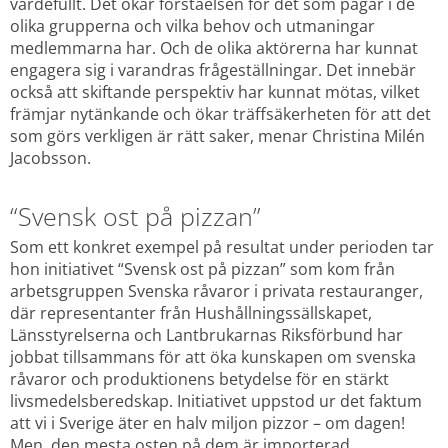
värdefullt. Det ökar förståelsen för det som pågår i de 
olika grupperna och vilka behov och utmaningar 
medlemmarna har. Och de olika aktörerna har kunnat 
engagera sig i varandras frågeställningar. Det innebär 
också att skiftande perspektiv har kunnat mötas, vilket 
främjar nytänkande och ökar träffsäkerheten för att det 
som görs verkligen är rätt saker, menar Christina Milén 
Jacobsson.
“Svensk ost på pizzan”
Som ett konkret exempel på resultat under perioden tar 
hon initiativet “Svensk ost på pizzan” som kom från 
arbetsgruppen Svenska råvaror i privata restauranger, 
där representanter från Hushållningssällskapet, 
Länsstyrelserna och Lantbrukarnas Riksförbund har 
jobbat tillsammans för att öka kunskapen om svenska 
råvaror och produktionens betydelse för en stärkt 
livsmedelsberedskap. Initiativet uppstod ur det faktum 
att vi i Sverige äter en halv miljon pizzor – om dagen! 
Men, den mesta osten på dem är importerad.