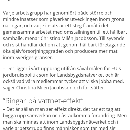
Varje arbetsgrupp har genomfört både större och 
mindre insatser som påverkar utvecklingen inom gröna 
näringar, och varje insats är ett steg framåt i det 
gemensamma arbetet med omställningen till ett hållbart 
samhälle, menar Christina Milén Jacobsson. Till syvende 
och sist handlar det om att genom hållbart företagande 
öka självförsörjningsgraden och producera mer mat 
inom Sveriges gränser.
– Det ligger i vårt uppdrag utifrån såväl målen för EU:s 
jordbrukspolitik som för Landsbygdsnätverket och är 
också vad våra medlemmar tycker att vi ska jobba med, 
säger Christina Milén Jacobsson och fortsätter:
“Ringar på vattnet-effekt”
– Det är sällan man ser effekt direkt, det tar ett tag att 
bygga upp samverkan och åstadkomma förändring. Men 
man ska minnas att inom Landsbygdsnätverket och i 
varje arbetsgrupp finns människor som tar med sig 