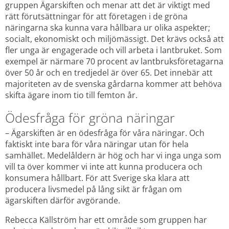
gruppen Ägarskiften och menar att det är viktigt med 
rätt förutsättningar för att företagen i de gröna 
näringarna ska kunna vara hållbara ur olika aspekter; 
socialt, ekonomiskt och miljömässigt. Det krävs också att 
fler unga är engagerade och vill arbeta i lantbruket. Som 
exempel är närmare 70 procent av lantbruksföretagarna 
över 50 år och en tredjedel är över 65. Det innebär att 
majoriteten av de svenska gårdarna kommer att behöva 
skifta ägare inom tio till femton år.
Ödesfråga för gröna näringar
– Ägarskiften är en ödesfråga för våra näringar. Och 
faktiskt inte bara för våra näringar utan för hela 
samhället. Medelåldern är hög och har vi inga unga som 
vill ta över kommer vi inte att kunna producera och 
konsumera hållbart. För att Sverige ska klara att 
producera livsmedel på lång sikt är frågan om 
ägarskiften därför avgörande.
Rebecca Källström har ett område som gruppen har 