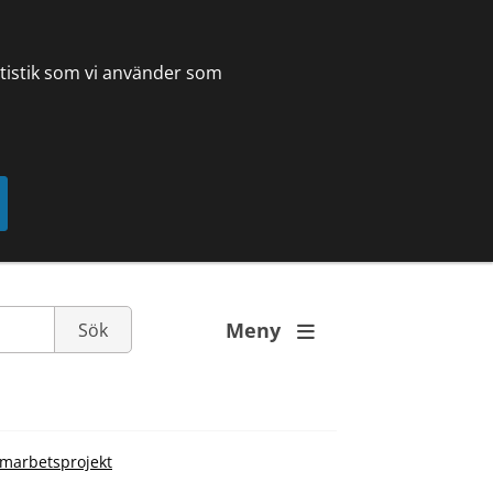
tatistik som vi använder som
Meny

amarbetsprojekt