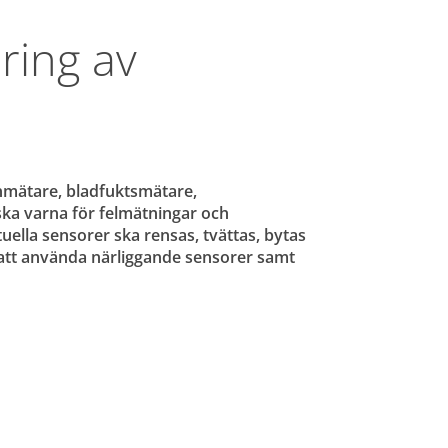
ring av 
nmätare, bladfuktsmätare, 
a varna för felmätningar och 
ella sensorer ska rensas, tvättas, bytas 
m att använda närliggande sensorer samt 