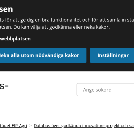
sen
 för att ge dig en bra funktionalitet och för att samla in s
tsen. Du kan välja att godkänna eller neka kakor.
å webbplatsen
eka alla utom nödvändiga kakor
Inställningar
tödet EIP-Agri
Databas över godkända innovationsprojekt och s