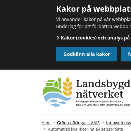
Kakor på webbplat
Vi använder kakor på vår webbplats
underlag för att förbättra webbpla
Kakor (cookies) och analys p
Godkänn alla kakor
N
Hem
Gröna näringar - AKIS
Innovationss
Automatisk kvalificering av sensordata