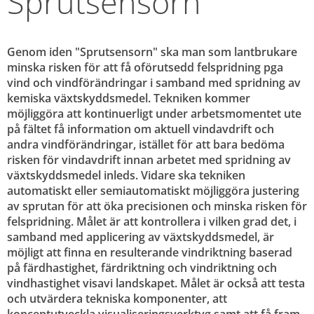
Sprutsensorn
Genom iden "Sprutsensorn" ska man som lantbrukare 
minska risken för att få oförutsedd felspridning pga 
vind och vindförändringar i samband med spridning av 
kemiska växtskyddsmedel. Tekniken kommer 
möjliggöra att kontinuerligt under arbetsmomentet ute 
på fältet få information om aktuell vindavdrift och 
andra vindförändringar, istället för att bara bedöma 
risken för vindavdrift innan arbetet med spridning av 
växtskyddsmedel inleds. Vidare ska tekniken 
automatiskt eller semiautomatiskt möjliggöra justering 
av sprutan för att öka precisionen och minska risken för 
felspridning. Målet är att kontrollera i vilken grad det, i 
samband med applicering av växtskyddsmedel, är 
möjligt att finna en resulterande vindriktning baserad 
på färdhastighet, färdriktning och vindriktning och 
vindhastighet visavi landskapet. Målet är också att testa 
och utvärdera tekniska komponenter, att 