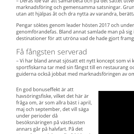
– Deras idé var att samarbeta och på det sättet ut
marknadsföring och gemensamma satsningar. Grundt
utan att hjälpas åt och dra nytta av varandra, berätt
Pengar söktes genom leader hösten 2017 och under 20
genomförandefas. Bland annat samlade man på sig i
destinationer för att utröna vad de hade gjort fram
Få fångsten serverad
– Vi har bland annat sjösatt ett nytt koncept som vi k
sportfiskarna tar med sin fångst till en restaurang o
guiderna också jobbat med marknadsföringen av omr
En god bonuseffekt är att 
havsöringsfiske, vilket det här är 
fråga om, är som allra bäst i april, 
maj och september, det vill säga 
under perioder då 
besöksnäringen på västkusten 
annars går på halvfart. På det 