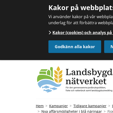
Kakor på webbplat
Vi använder kakor på vår webbplats
underlag för att förbättra webbpla
Kakor (cookies) och analys p
Godkänn alla kakor
N
Hem
Kampanjer
Tidigare kampanjer
Nya affärsmöjligheter i blå näringar
Fjo