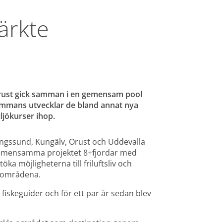
rkte 
 Orust gick samman i en gemensam pool 
ammans utvecklar de bland annat nya 
jökurser ihop.
gssund, Kungälv, Orust och Uddevalla 
 gemensamma projektet 8+fjordar med 
töka möjligheterna till friluftsliv och 
rdområdena.
 fiskeguider och för ett par år sedan blev 