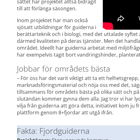
sättet har projektet alltså bidragit 
till att förlänga säsongen.
Inom projektet har man också 
sjösatt utbildningar för guiderna i 
berättarteknik och i biologi, med det uttalade syfte
därmed kvaliteten på deras tjänster. Men det handlar
området. Ideellt har guiderna arbetat med miljöfrågor
har exempelvis tagit bort vandringshinder, planterat
Jobbar för områdets bästa
– För oss har det varit viktigt att ta ett helhetsgrepp, 
marknadsföringsmaterial och nöja oss med det, säger
tillsammans för områdets bästa på olika sätt och på o
slutändan kommer gynna dem alla. Jag tror vi har lyc
vilja från guiderna att göra detta, initiativet kom ju f
plattform genom 8+fjordar att utgå ifrån.
Fakta: Fjordguiderna