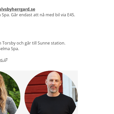
lvsbyherrgard.se
 Spa. Går endast att nå med bil via E45.
Torsby och går till Sunne station. 
Selma Spa.
Länk till annan webbplats, öppnas i nytt fönster.
s.