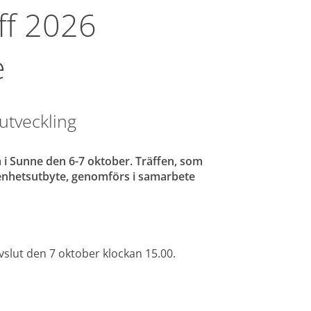
ff 2026 
e
utveckling
i Sunne den 6-7 oktober. Träffen, som 
renhetsutbyte, genomförs i samarbete 
slut den 7 oktober klockan 15.00.
nan webbplats, öppnas i nytt fönster.