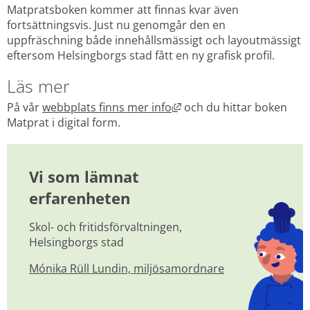
Matpratsboken kommer att finnas kvar även 
fortsättningsvis. Just nu genomgår den en 
uppfräschning både innehållsmässigt och layoutmässigt 
eftersom Helsingborgs stad fått en ny grafisk profil.
Läs mer
Länk till annan webbplats
På vår 
webbplats finns mer info
 och du hittar boken 
Matprat i digital form.
Vi som lämnat 
erfarenheten
Skol- och fritidsförvaltningen, 
Helsingborgs stad
Mónika Rüll Lundin, miljösamordnare