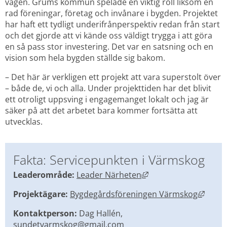
vägen. Grums kommun spelade en viktig roll liksom en 
rad föreningar, företag och invånare i bygden. Projektet 
har haft ett tydligt underifrånperspektiv redan från start 
och det gjorde att vi kände oss väldigt trygga i att göra 
en så pass stor investering. Det var en satsning och en 
vision som hela bygden ställde sig bakom.
– Det här är verkligen ett projekt att vara superstolt över 
– både de, vi och alla. Under projekttiden har det blivit 
ett otroligt uppsving i engagemanget lokalt och jag är 
säker på att det arbetet bara kommer fortsätta att 
utvecklas.
Fakta: Servicepunkten i Värmskog
Länk till annan webbp
Leaderområde:
Leader Närheten
Länk t
Projektägare:
Bygdegårdsföreningen Värmskog
Kontaktperson:
 Dag Hallén, 
sundetvarmskog@gmail.com