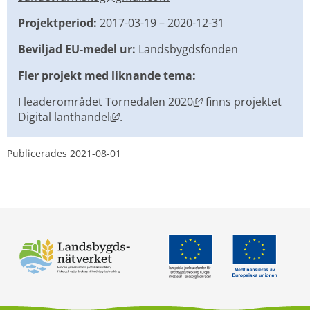
Projektperiod:
 2017-03-19 – 2020-12-31
Beviljad EU-medel ur:
 Landsbygdsfonden
Fler projekt med liknande tema:
Länk till annan webbp
I leaderområdet 
Tornedalen 2020
 finns projektet 
Länk till annan webbplats, öppnas i n
Digital lanthandel
.
Publicerades 
2021-08-01