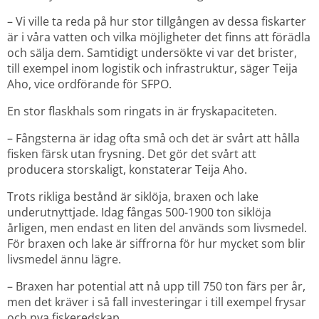
– Vi ville ta reda på hur stor tillgången av dessa fiskarter 
är i våra vatten och vilka möjligheter det finns att förädla 
och sälja dem. Samtidigt undersökte vi var det brister, 
till exempel inom logistik och infrastruktur, säger Teija 
Aho, vice ordförande för SFPO.
En stor flaskhals som ringats in är fryskapaciteten.
– Fångsterna är idag ofta små och det är svårt att hålla 
fisken färsk utan frysning. Det gör det svårt att 
producera storskaligt, konstaterar Teija Aho.
Trots rikliga bestånd är siklöja, braxen och lake 
underutnyttjade. Idag fångas 500-1900 ton siklöja 
årligen, men endast en liten del används som livsmedel. 
För braxen och lake är siffrorna för hur mycket som blir 
livsmedel ännu lägre.
– Braxen har potential att nå upp till 750 ton färs per år, 
men det kräver i så fall investeringar i till exempel frysar 
och nya fiskeredskap.