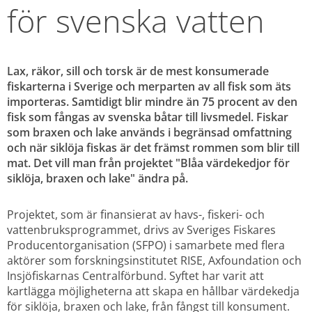
för svenska vatten
Lax, räkor, sill och torsk är de mest konsumerade 
fiskarterna i Sverige och merparten av all fisk som äts 
importeras. Samtidigt blir mindre än 75 procent av den 
fisk som fångas av svenska båtar till livsmedel. Fiskar 
som braxen och lake används i begränsad omfattning 
och när siklöja fiskas är det främst rommen som blir till 
mat. Det vill man från projektet "Blåa värdekedjor för 
siklöja, braxen och lake" ändra på.
Projektet, som är finansierat av havs-, fiskeri- och 
vattenbruksprogrammet, drivs av Sveriges Fiskares 
Producentorganisation (SFPO) i samarbete med flera 
aktörer som forskningsinstitutet RISE, Axfoundation och 
Insjöfiskarnas Centralförbund. Syftet har varit att 
kartlägga möjligheterna att skapa en hållbar värdekedja 
för siklöja, braxen och lake, från fångst till konsument.