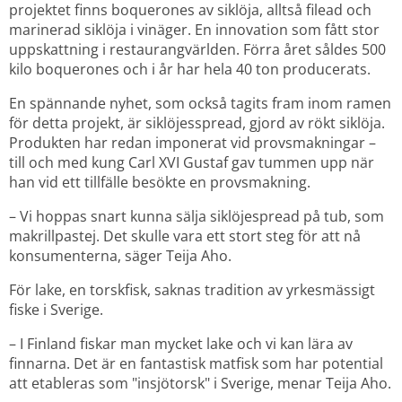
projektet finns boquerones av siklöja, alltså filead och 
marinerad siklöja i vinäger. En innovation som fått stor 
uppskattning i restaurangvärlden. Förra året såldes 500 
kilo boquerones och i år har hela 40 ton producerats.
En spännande nyhet, som också tagits fram inom ramen 
för detta projekt, är siklöjesspread, gjord av rökt siklöja. 
Produkten har redan imponerat vid provsmakningar – 
till och med kung Carl XVI Gustaf gav tummen upp när 
han vid ett tillfälle besökte en provsmakning.
– Vi hoppas snart kunna sälja siklöjespread på tub, som 
makrillpastej. Det skulle vara ett stort steg för att nå 
konsumenterna, säger Teija Aho.
För lake, en torskfisk, saknas tradition av yrkesmässigt 
fiske i Sverige.
– I Finland fiskar man mycket lake och vi kan lära av 
finnarna. Det är en fantastisk matfisk som har potential 
att etableras som "insjötorsk" i Sverige, menar Teija Aho.